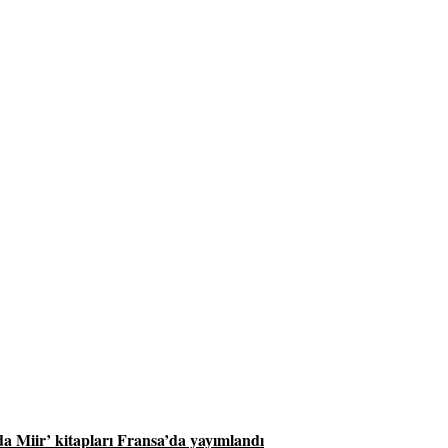
a Miir’ kitapları Fransa’da yayımlandı