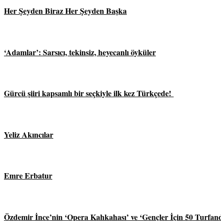
Her Şeyden Biraz Her Şeyden Başka
‘Adamlar’: Sarsıcı, tekinsiz, heyecanlı öyküler
Gürcü şiiri kapsamlı bir seçkiyle ilk kez Türkçede!
Yeliz Akıncılar
Emre Erbatur
Özdemir İnce’nin ‘Opera Kahkahası’ ve ‘Gençler İçin 50 Turfand