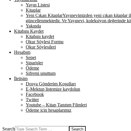
Yayın Listesi
Kitaplar
Yeni Çıkan Kitaplar
Yayınevimizden yeni çıkan kitaplar ile 
güncellenmektedir. Ve Yayınevi, koleksiyon değerinde k
Yakında
Kitabını Kaydet
Kitabını kaydet
Okur Söyleşi Formu
Okur Söyleşileri
Hesabım
Sepet
Siparişler
Ödeme
Şifremi unuttum
İletişim
Dosya Gönderim Koşulları
E-Mektup listemize kaydolun
Facebook
Twitter
Youtube – Kitap Tanıtım Filmleri
Ödeme için hesaplarımız
Search