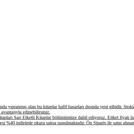
a yıpranmış olan bu kitaplar hafif hasarları dışında yeni gibidir. Stokla 
 avantajıyla edinebilirsiniz.
apları Sarı Etketli Kitaplar bölümümüze dahil ediyoruz. Etiket fiyatı üz
si %40 indirimle okura satışa sunulmaktadır. Ön Sipariş ile satın alınan