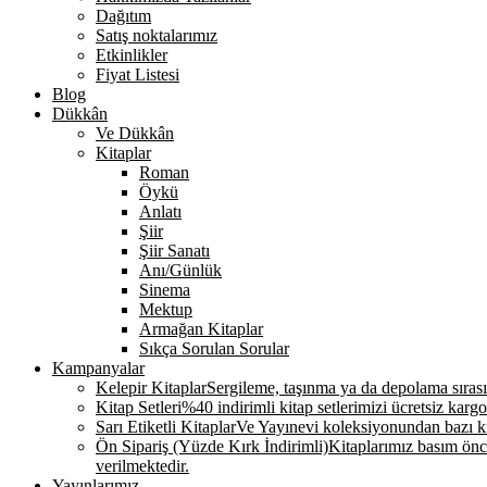
Dağıtım
Satış noktalarımız
Etkinlikler
Fiyat Listesi
Blog
Dükkân
Ve Dükkân
Kitaplar
Roman
Öykü
Anlatı
Şiir
Şiir Sanatı
Anı/Günlük
Sinema
Mektup
Armağan Kitaplar
Sıkça Sorulan Sorular
Kampanyalar
Kelepir Kitaplar
Sergileme, taşınma ya da depolama sırasınd
Kitap Setleri
%40 indirimli kitap setlerimizi ücretsiz kargo
Sarı Etiketli Kitaplar
Ve Yayınevi koleksiyonundan bazı kit
Ön Sipariş (Yüzde Kırk İndirimli)
Kitaplarımız basım önce
verilmektedir.
Yayınlarımız