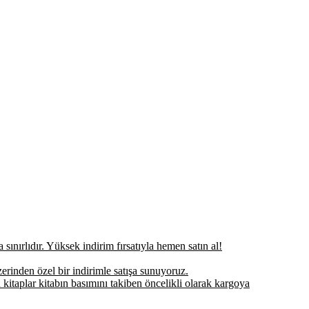
sınırlıdır. Yüksek indirim fırsatıyla hemen satın al!
erinden özel bir indirimle satışa sunuyoruz.
 kitaplar kitabın basımını takiben öncelikli olarak kargoya