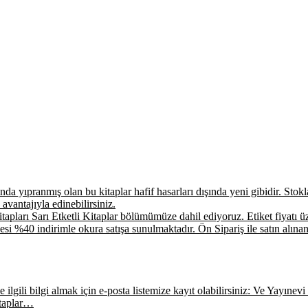
a yıpranmış olan bu kitaplar hafif hasarları dışında yeni gibidir. Stokla 
 avantajıyla edinebilirsiniz.
apları Sarı Etketli Kitaplar bölümümüze dahil ediyoruz. Etiket fiyatı üz
si %40 indirimle okura satışa sunulmaktadır. Ön Sipariş ile satın alınan
ilgili bilgi almak için e-posta listemize kayıt olabilirsiniz: Ve Yayınevi E
itaplar…