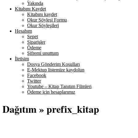
Yakında
Kitabını Kaydet
Kitabını kaydet
Okur Söyleşi Formu
Okur Söyleşileri
Hesabım
Sepet
Siparişler
Ödeme
Şifremi unuttum
İletişim
Dosya Gönderim Koşulları
E-Mektup listemize kaydolun
Facebook
Twitter
Youtube – Kitap Tanıtım Filmleri
Ödeme için hesaplarımız
Dağıtım »
prefix_kitap