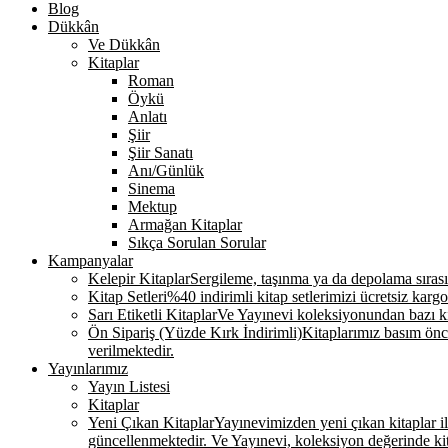
Blog
Dükkân
Ve Dükkân
Kitaplar
Roman
Öykü
Anlatı
Şiir
Şiir Sanatı
Anı/Günlük
Sinema
Mektup
Armağan Kitaplar
Sıkça Sorulan Sorular
Kampanyalar
Kelepir Kitaplar
Sergileme, taşınma ya da depolama sırasınd
Kitap Setleri
%40 indirimli kitap setlerimizi ücretsiz kargo
Sarı Etiketli Kitaplar
Ve Yayınevi koleksiyonundan bazı kit
Ön Sipariş (Yüzde Kırk İndirimli)
Kitaplarımız basım önce
verilmektedir.
Yayınlarımız
Yayın Listesi
Kitaplar
Yeni Çıkan Kitaplar
Yayınevimizden yeni çıkan kitaplar ile 
güncellenmektedir. Ve Yayınevi, koleksiyon değerinde k