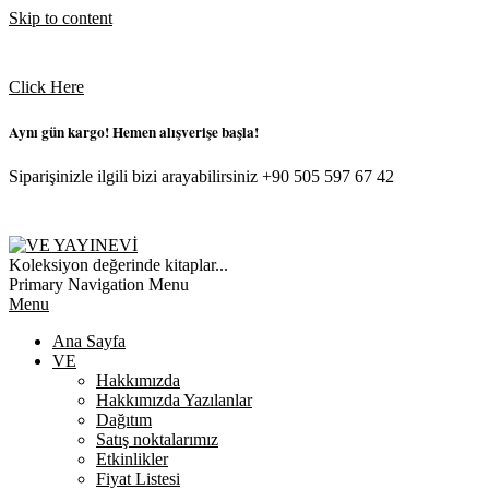
Skip to content
Click Here
Aynı gün kargo! Hemen alışverişe başla!
Siparişinizle ilgili bizi arayabilirsiniz +90 505 597 67 42
VE
Koleksiyon değerinde kitaplar...
YAYINEVI
Primary Navigation Menu
Menu
Ana Sayfa
VE
Hakkımızda
Hakkımızda Yazılanlar
Dağıtım
Satış noktalarımız
Etkinlikler
Fiyat Listesi