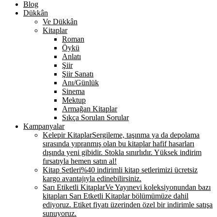
Blog
Dükkân
Ve Dükkân
Kitaplar
Roman
Öykü
Anlatı
Şiir
Şiir Sanatı
Anı/Günlük
Sinema
Mektup
Armağan Kitaplar
Sıkça Sorulan Sorular
Kampanyalar
Kelepir Kitaplar
Sergileme, taşınma ya da depolama
sırasında yıpranmış olan bu kitaplar hafif hasarları
dışında yeni gibidir. Stokla sınırlıdır. Yüksek indirim
fırsatıyla hemen satın al!
Kitap Setleri
%40 indirimli kitap setlerimizi ücretsiz
kargo avantajıyla edinebilirsiniz.
Sarı Etiketli Kitaplar
Ve Yayınevi koleksiyonundan bazı
kitapları Sarı Etketli Kitaplar bölümümüze dahil
ediyoruz. Etiket fiyatı üzerinden özel bir indirimle satışa
sunuyoruz.