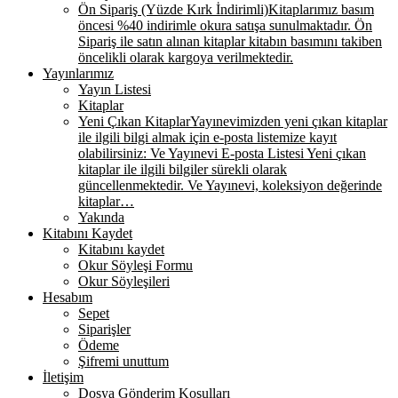
Ön Sipariş (Yüzde Kırk İndirimli)
Kitaplarımız basım
öncesi %40 indirimle okura satışa sunulmaktadır. Ön
Sipariş ile satın alınan kitaplar kitabın basımını takiben
öncelikli olarak kargoya verilmektedir.
Yayınlarımız
Yayın Listesi
Kitaplar
Yeni Çıkan Kitaplar
Yayınevimizden yeni çıkan kitaplar
ile ilgili bilgi almak için e-posta listemize kayıt
olabilirsiniz: Ve Yayınevi E-posta Listesi Yeni çıkan
kitaplar ile ilgili bilgiler sürekli olarak
güncellenmektedir. Ve Yayınevi, koleksiyon değerinde
kitaplar…
Yakında
Kitabını Kaydet
Kitabını kaydet
Okur Söyleşi Formu
Okur Söyleşileri
Hesabım
Sepet
Siparişler
Ödeme
Şifremi unuttum
İletişim
Dosya Gönderim Koşulları