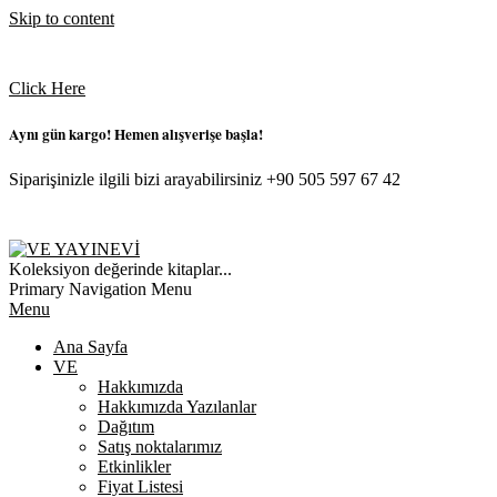
Skip to content
Click Here
Aynı gün kargo! Hemen alışverişe başla!
Siparişinizle ilgili bizi arayabilirsiniz +90 505 597 67 42
VE
Koleksiyon değerinde kitaplar...
YAYINEVI
Primary Navigation Menu
Menu
Ana Sayfa
VE
Hakkımızda
Hakkımızda Yazılanlar
Dağıtım
Satış noktalarımız
Etkinlikler
Fiyat Listesi