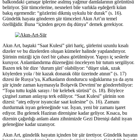
balkondaki çamaşır iplerine asılmış yağmur damlalarının görüntüsü
beliriyor. Şiir tümcelerine, nesneleri bile varlıkla eşdeğerli kılan
bakış egemendir: “gözlerini dikmiş uykulu bir durak” (s. 16).
Gündelik hayata gönderen şiir tümceleri Akın Art’ın temel
özelliğidir. Buna “içinden geçen dış dünya” demek gerekiyor.
Akın Art, baştaki “Saat Kulesi” şiiri hariç, şiirlerini uzunlu kısalı
dizeler ve bu dizelerden oluşan kümeler halinde yapılandırıyor.
Şiirinin müziği için özel bir çabası görülmüyor. Yapıyı iç seslerle
kuruyor. Anlamlandırma düzeneğini önceleyen bir tutum sergiliyor.
Bazen tek bir dize ‘durum şiiri’ olabiliyor: “düşer ulak, uzak
köylerden yola / bir kazak donarak ölür üzerinde atının” (s. 17)
dizesi ile Rusya’ya, Kafkasların dondurucu soğuklarına ya da aynı
şiir içinde zaman kaymasıyla Bolşevik Devrimi’ne gönderebiliyor:
“Topa tuttu kışlık sarayı / bir kelebek sürüsü” (s. 18). Böylece
çizgisel zaman anlayışı terk ediliyor. “Saat Kulesi” şiirinin son
dizesi: “ateş ediyor isyancılar saat kulesine” (s. 16). Zamanı
durdurmak isyan geleneğinde var. İsyan, yeni bir zamanı işaret
ediyor. Bu gelenek Haziran direnişine kadar geliyor. Kısaca, bu
dizenin çağırdığı anlam alanı zihnimizde Gezi Direnişi dahil isyan
geleneğine kadar uzanıyor.
Akın Art, gündelik hayatın içinden bir şiir üretiyor. Gündelik hayatın