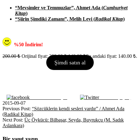
“Mevsimler ve Temmuzlar”, Ahmet Ada (
Cumhuriyet
Kitap
)
“Şiirin Şimdiki Zamanı”, Melih Levi (
Radikal Kitap
)
%50 İndirim!
200.00
₺
Orijinal fiyat: 200.00 ₺.
140.00
₺
Şu andaki fiyat: 140.00 ₺.
Şimdi satın al
Facebook ile Paylaş
Tweet ile paylaş
2015-09-07
Previous Post:
“Sözcüklerin kendi sesleri vardır” / Ahmet Ada
(Radikal Kitap)
Next Post:
Üç Öykücü: Bilbaşar, Seyda, Buyrukçu (M. Sadık
Aslankara)
Bir yanıt yazın