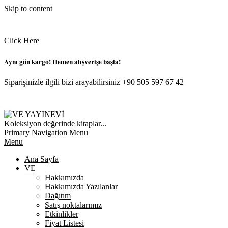
Skip to content
Click Here
Aynı gün kargo! Hemen alışverişe başla!
Siparişinizle ilgili bizi arayabilirsiniz +90 505 597 67 42
VE
Koleksiyon değerinde kitaplar...
YAYINEVI
Primary Navigation Menu
Menu
Ana Sayfa
VE
Hakkımızda
Hakkımızda Yazılanlar
Dağıtım
Satış noktalarımız
Etkinlikler
Fiyat Listesi