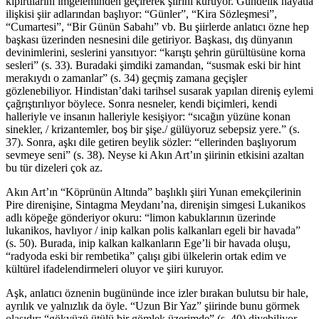
kıpırtılarını imgeleminden geçirerek şiirini kuruyor. Gündelik hayatla
ilişkisi şiir adlarından başlıyor: “Günler”, “Kira Sözleşmesi”,
“Cumartesi”, “Bir Günün Sabahı” vb. Bu şiirlerde anlatıcı özne hep
başkası üzerinden nesnesini dile getiriyor. Başkası, dış dünyanın
devinimlerini, seslerini yansıtıyor: “karıştı şehrin gürültüsüne korna
sesleri” (s. 33). Buradaki şimdiki zamandan, “susmak eski bir hint
merakıydı o zamanlar” (s. 34) geçmiş zamana geçişler
gözlenebiliyor. Hindistan’daki tarihsel susarak yapılan direniş eylemi
çağrıştırılıyor böylece. Sonra nesneler, kendi biçimleri, kendi
halleriyle ve insanın halleriyle kesişiyor: “sıcağın yüzüne konan
sinekler, / krizantemler, boş bir şişe./ gülüyoruz sebepsiz yere.” (s.
37). Sonra, aşkı dile getiren beylik sözler: “ellerinden başlıyorum
sevmeye seni” (s. 38). Neyse ki Akın Art’ın şiirinin etkisini azaltan
bu tür dizeleri çok az.
Akın Art’ın “Köprünün Altında” başlıklı şiiri Yunan emekçilerinin
Pire direnişine, Sintagma Meydanı’na, direnişin simgesi Lukanikos
adlı köpeğe gönderiyor okuru: “limon kabuklarının üzerinde
lukanikos, havlıyor / inip kalkan polis kalkanları egeli bir havada”
(s. 50). Burada, inip kalkan kalkanların Ege’li bir havada oluşu,
“radyoda eski bir rembetika” çalışı gibi ülkelerin ortak edim ve
kültürel ifadelendirmeleri oluyor ve şiiri kuruyor.
Aşk, anlatıcı öznenin bugününde ince izler bırakan bulutsu bir hale,
ayrılık ve yalnızlık da öyle. “Uzun Bir Yaz” şiirinde bunu görmek
olasıdır: “gökyüzü ütülü bir gömlek üzerimde” (s. 40) diyebiliyor,