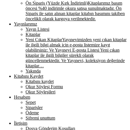
Ön Sipariş (Yüzde Kırk İndirimli)
Kitaplarımız basım
öncesi %40 indirimle okura satışa sunulmaktadır. Ön
Sipariş ile satın alınan kitaplar kitabın basımını takiben
öncelikli olarak kargoya verilmektedir.
Yayınlarımız
Yayın Listesi
Kitaplar
Yeni Çıkan Kitaplar
Yayınevimizden yeni çıkan kitaplar
ile ilgili bilgi almak için e-posta listemize kayıt
olabilirsiniz: Ve Yayınevi E-posta Listesi Yeni çıkan
kitaplar ile ilgili bilgiler sürekli olarak
güncellenmektedir. Ve Yayınevi, koleksiyon değerinde
kitaplar…
Yakında
Kitabını Kaydet
Kitabını kaydet
Okur Söyleşi Formu
Okur Söyleşileri
Hesabım
Sepet
Siparişler
Ödeme
Şifremi unuttum
İletişim
Dosya Gönderim Koşulları