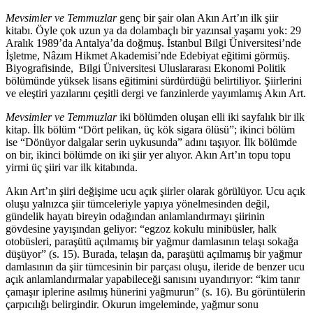
Mevsimler ve Temmuzlar
genç bir şair olan Akın Art’ın ilk şiir
kitabı. Öyle çok uzun ya da dolambaçlı bir yazınsal yaşamı yok: 29
Aralık 1989’da Antalya’da doğmuş. İstanbul Bilgi Üniversitesi’nde
İşletme, Nâzım Hikmet Akademisi’nde Edebiyat eğitimi görmüş.
Biyografisinde, Bilgi Üniversitesi Uluslararası Ekonomi Politik
bölümünde yüksek lisans eğitimini sürdürdüğü belirtiliyor. Şiirlerini
ve eleştiri yazılarını çeşitli dergi ve fanzinlerde yayımlamış Akın Art.
Mevsimler ve Temmuzlar
iki bölümden oluşan elli iki sayfalık bir ilk
kitap. İlk bölüm “Dört pelikan, üç kök sigara ölüsü”; ikinci bölüm
ise “Dönüyor dalgalar serin uykusunda” adını taşıyor. İlk bölümde
on bir, ikinci bölümde on iki şiir yer alıyor. Akın Art’ın topu topu
yirmi üç şiiri var ilk kitabında.
Akın Art’ın şiiri değişime ucu açık şiirler olarak görülüyor. Ucu açık
oluşu yalnızca şiir tümceleriyle yapıya yönelmesinden değil,
gündelik hayatı bireyin odağından anlamlandırmayı şiirinin
gövdesine yayışından geliyor: “egzoz kokulu minibüsler, halk
otobüsleri, paraşütü açılmamış bir yağmur damlasının telaşı sokağa
düşüyor” (s. 15). Burada, telaşın da, paraşütü açılmamış bir yağmur
damlasının da şiir tümcesinin bir parçası oluşu, ileride de benzer ucu
açık anlamlandırmalar yapabileceği sanısını uyandırıyor: “kim tanır
çamaşır iplerine asılmış hünerini yağmurun” (s. 16). Bu görüntülerin
çarpıcılığı belirgindir. Okurun imgeleminde, yağmur sonu