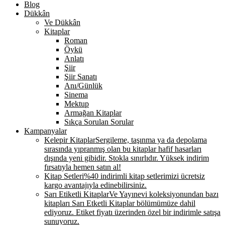
Blog
Dükkân
Ve Dükkân
Kitaplar
Roman
Öykü
Anlatı
Şiir
Şiir Sanatı
Anı/Günlük
Sinema
Mektup
Armağan Kitaplar
Sıkça Sorulan Sorular
Kampanyalar
Kelepir Kitaplar
Sergileme, taşınma ya da depolama
sırasında yıpranmış olan bu kitaplar hafif hasarları
dışında yeni gibidir. Stokla sınırlıdır. Yüksek indirim
fırsatıyla hemen satın al!
Kitap Setleri
%40 indirimli kitap setlerimizi ücretsiz
kargo avantajıyla edinebilirsiniz.
Sarı Etiketli Kitaplar
Ve Yayınevi koleksiyonundan bazı
kitapları Sarı Etketli Kitaplar bölümümüze dahil
ediyoruz. Etiket fiyatı üzerinden özel bir indirimle satışa
sunuyoruz.