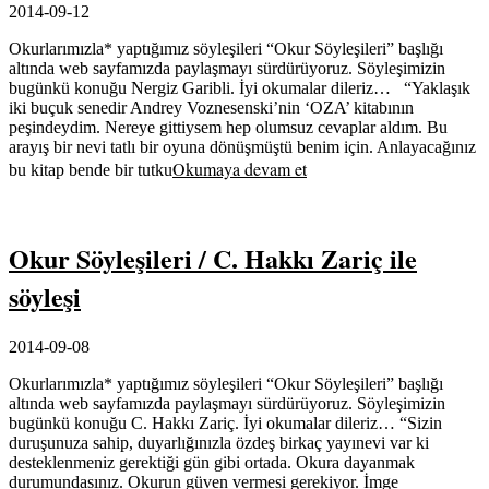
2014-09-12
Okurlarımızla* yaptığımız söyleşileri “Okur Söyleşileri” başlığı
altında web sayfamızda paylaşmayı sürdürüyoruz. Söyleşimizin
bugünkü konuğu Nergiz Garibli. İyi okumalar dileriz… “Yaklaşık
iki buçuk senedir Andrey Voznesenski’nin ‘OZA’ kitabının
peşindeydim. Nereye gittiysem hep olumsuz cevaplar aldım. Bu
arayış bir nevi tatlı bir oyuna dönüşmüştü benim için. Anlayacağınız
Okumaya devam et
bu kitap bende bir tutku
Okur Söyleşileri / C. Hakkı Zariç ile
söyleşi
2014-09-08
Okurlarımızla* yaptığımız söyleşileri “Okur Söyleşileri” başlığı
altında web sayfamızda paylaşmayı sürdürüyoruz. Söyleşimizin
bugünkü konuğu C. Hakkı Zariç. İyi okumalar dileriz… “Sizin
duruşunuza sahip, duyarlığınızla özdeş birkaç yayınevi var ki
desteklenmeniz gerektiği gün gibi ortada. Okura dayanmak
durumundasınız. Okurun güven vermesi gerekiyor. İmge