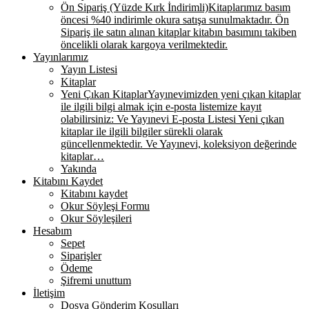
Ön Sipariş (Yüzde Kırk İndirimli)
Kitaplarımız basım
öncesi %40 indirimle okura satışa sunulmaktadır. Ön
Sipariş ile satın alınan kitaplar kitabın basımını takiben
öncelikli olarak kargoya verilmektedir.
Yayınlarımız
Yayın Listesi
Kitaplar
Yeni Çıkan Kitaplar
Yayınevimizden yeni çıkan kitaplar
ile ilgili bilgi almak için e-posta listemize kayıt
olabilirsiniz: Ve Yayınevi E-posta Listesi Yeni çıkan
kitaplar ile ilgili bilgiler sürekli olarak
güncellenmektedir. Ve Yayınevi, koleksiyon değerinde
kitaplar…
Yakında
Kitabını Kaydet
Kitabını kaydet
Okur Söyleşi Formu
Okur Söyleşileri
Hesabım
Sepet
Siparişler
Ödeme
Şifremi unuttum
İletişim
Dosya Gönderim Koşulları