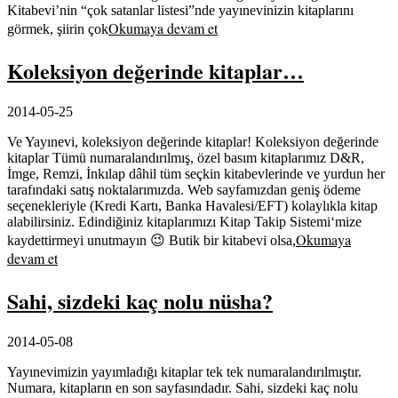
Kitabevi’nin “çok satanlar listesi”nde yayınevinizin kitaplarını
Okumaya devam et
görmek, şiirin çok
Koleksiyon değerinde kitaplar…
2014-05-25
Ve Yayınevi, koleksiyon değerinde kitaplar! Koleksiyon değerinde
kitaplar Tümü numaralandırılmış, özel basım kitaplarımız D&R,
İmge, Remzi, İnkılap dâhil tüm seçkin kitabevlerinde ve yurdun her
tarafındaki satış noktalarımızda. Web sayfamızdan geniş ödeme
seçenekleriyle (Kredi Kartı, Banka Havalesi/EFT) kolaylıkla kitap
alabilirsiniz. Edindiğiniz kitaplarımızı Kitap Takip Sistemi‘mize
Okumaya
kaydettirmeyi unutmayın 😉 Butik bir kitabevi olsa,
devam et
Sahi, sizdeki kaç nolu nüsha?
2014-05-08
Yayınevimizin yayımladığı kitaplar tek tek numaralandırılmıştır.
Numara, kitapların en son sayfasındadır. Sahi, sizdeki kaç nolu