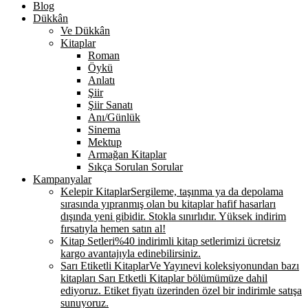
Blog
Dükkân
Ve Dükkân
Kitaplar
Roman
Öykü
Anlatı
Şiir
Şiir Sanatı
Anı/Günlük
Sinema
Mektup
Armağan Kitaplar
Sıkça Sorulan Sorular
Kampanyalar
Kelepir Kitaplar
Sergileme, taşınma ya da depolama
sırasında yıpranmış olan bu kitaplar hafif hasarları
dışında yeni gibidir. Stokla sınırlıdır. Yüksek indirim
fırsatıyla hemen satın al!
Kitap Setleri
%40 indirimli kitap setlerimizi ücretsiz
kargo avantajıyla edinebilirsiniz.
Sarı Etiketli Kitaplar
Ve Yayınevi koleksiyonundan bazı
kitapları Sarı Etketli Kitaplar bölümümüze dahil
ediyoruz. Etiket fiyatı üzerinden özel bir indirimle satışa
sunuyoruz.