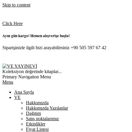
Skip to content
Click Here
Aynı gün kargo! Hemen alışverişe başla!
Siparişinizle ilgili bizi arayabilirsiniz +90 505 597 67 42
VE
Koleksiyon değerinde kitaplar...
YAYINEVI
Primary Navigation Menu
Menu
Ana Sayfa
VE
Hakkımızda
Hakkımızda Yazılanlar
Dağıtım
Satış noktalarımız
Etkinlikler
Fiyat Listesi