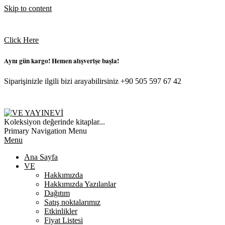
Skip to content
Click Here
Aynı gün kargo! Hemen alışverişe başla!
Siparişinizle ilgili bizi arayabilirsiniz +90 505 597 67 42
VE
Koleksiyon değerinde kitaplar...
YAYINEVI
Primary Navigation Menu
Menu
Ana Sayfa
VE
Hakkımızda
Hakkımızda Yazılanlar
Dağıtım
Satış noktalarımız
Etkinlikler
Fiyat Listesi