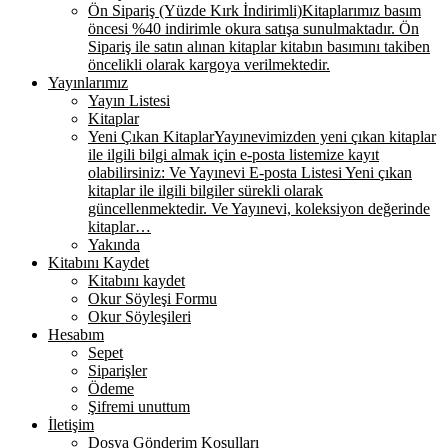
Ön Sipariş (Yüzde Kırk İndirimli)
Kitaplarımız basım
öncesi %40 indirimle okura satışa sunulmaktadır. Ön
Sipariş ile satın alınan kitaplar kitabın basımını takiben
öncelikli olarak kargoya verilmektedir.
Yayınlarımız
Yayın Listesi
Kitaplar
Yeni Çıkan Kitaplar
Yayınevimizden yeni çıkan kitaplar
ile ilgili bilgi almak için e-posta listemize kayıt
olabilirsiniz: Ve Yayınevi E-posta Listesi Yeni çıkan
kitaplar ile ilgili bilgiler sürekli olarak
güncellenmektedir. Ve Yayınevi, koleksiyon değerinde
kitaplar…
Yakında
Kitabını Kaydet
Kitabını kaydet
Okur Söyleşi Formu
Okur Söyleşileri
Hesabım
Sepet
Siparişler
Ödeme
Şifremi unuttum
İletişim
Dosya Gönderim Koşulları