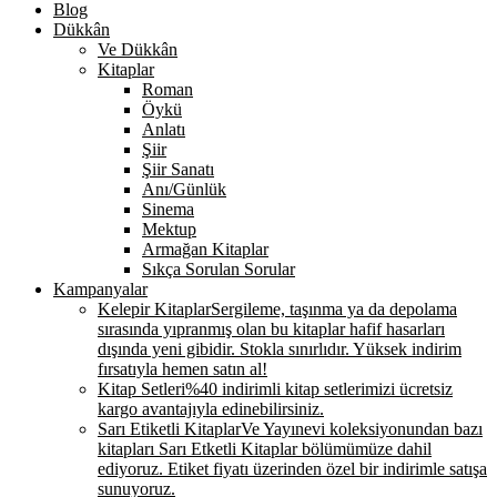
Blog
Dükkân
Ve Dükkân
Kitaplar
Roman
Öykü
Anlatı
Şiir
Şiir Sanatı
Anı/Günlük
Sinema
Mektup
Armağan Kitaplar
Sıkça Sorulan Sorular
Kampanyalar
Kelepir Kitaplar
Sergileme, taşınma ya da depolama
sırasında yıpranmış olan bu kitaplar hafif hasarları
dışında yeni gibidir. Stokla sınırlıdır. Yüksek indirim
fırsatıyla hemen satın al!
Kitap Setleri
%40 indirimli kitap setlerimizi ücretsiz
kargo avantajıyla edinebilirsiniz.
Sarı Etiketli Kitaplar
Ve Yayınevi koleksiyonundan bazı
kitapları Sarı Etketli Kitaplar bölümümüze dahil
ediyoruz. Etiket fiyatı üzerinden özel bir indirimle satışa
sunuyoruz.