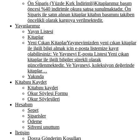
Ön Sipariş (Yüzde Kırk İndirimli)
Kitaplarımız basım
öncesi %40 indirimle okura satışa sunulmaktadır. Ön
Sipariş ile satın alınan kitaplar kitabın basımını takiben
öncelikli olarak kargoya verilmektedir.
Yayınlarımız
Yayın Listesi
Kitaplar
Yeni Çıkan Kitaplar
Yayınevimizden yeni çıkan kitaplar
ile ilgili bilgi almak için e-posta listemize kayıt
olabilirsiniz: Ve Yayınevi E-posta Listesi Yeni çıkan
kitaplar ile ilgili bilgiler sürekli olarak
güncellenmektedir. Ve Yayınevi, koleksiyon değerinde
kitaplar…
Yakında
Kitabını Kaydet
Kitabını kaydet
Okur Söyleşi Formu
Okur Söyleşileri
Hesabım
Sepet
Siparişler
Ödeme
Şifremi unuttum
İletişim
Dosya Gönderim Koşulları