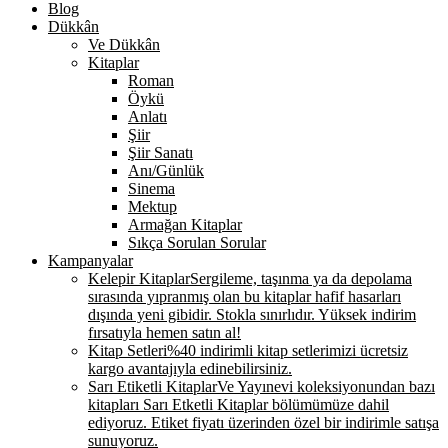
Blog
Dükkân
Ve Dükkân
Kitaplar
Roman
Öykü
Anlatı
Şiir
Şiir Sanatı
Anı/Günlük
Sinema
Mektup
Armağan Kitaplar
Sıkça Sorulan Sorular
Kampanyalar
Kelepir Kitaplar
Sergileme, taşınma ya da depolama
sırasında yıpranmış olan bu kitaplar hafif hasarları
dışında yeni gibidir. Stokla sınırlıdır. Yüksek indirim
fırsatıyla hemen satın al!
Kitap Setleri
%40 indirimli kitap setlerimizi ücretsiz
kargo avantajıyla edinebilirsiniz.
Sarı Etiketli Kitaplar
Ve Yayınevi koleksiyonundan bazı
kitapları Sarı Etketli Kitaplar bölümümüze dahil
ediyoruz. Etiket fiyatı üzerinden özel bir indirimle satışa
sunuyoruz.