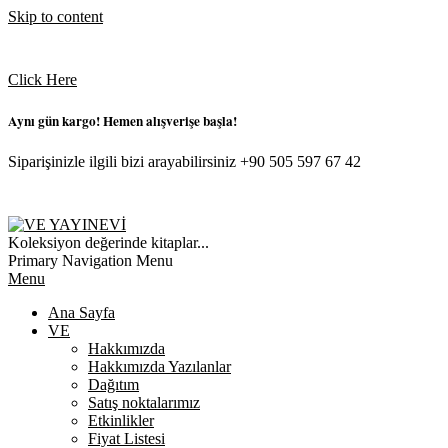
Skip to content
Click Here
Aynı gün kargo! Hemen alışverişe başla!
Siparişinizle ilgili bizi arayabilirsiniz +90 505 597 67 42
VE
Koleksiyon değerinde kitaplar...
YAYINEVI
Primary Navigation Menu
Menu
Ana Sayfa
VE
Hakkımızda
Hakkımızda Yazılanlar
Dağıtım
Satış noktalarımız
Etkinlikler
Fiyat Listesi