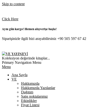
Skip to content
Click Here
Aynı gün kargo! Hemen alışverişe başla!
Siparişinizle ilgili bizi arayabilirsiniz +90 505 597 67 42
VE
Koleksiyon değerinde kitaplar...
YAYINEVI
Primary Navigation Menu
Menu
Ana Sayfa
VE
Hakkımızda
Hakkımızda Yazılanlar
Dağıtım
Satış noktalarımız
Etkinlikler
Fiyat Listesi