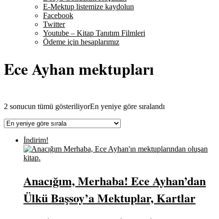
E-Mektup listemize kaydolun
Facebook
Twitter
Youtube – Kitap Tanıtım Filmleri
Ödeme için hesaplarımız
Ece Ayhan mektupları
2 sonucun tümü gösteriliyor
En yeniye göre sıralandı
İndirim!
Anacığım, Merhaba! Ece Ayhan’dan
Ülkü Başsoy’a Mektuplar, Kartlar