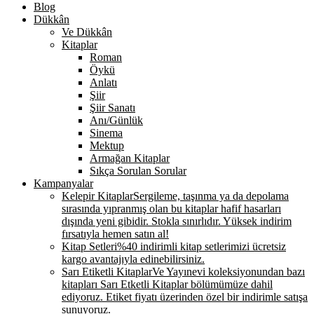
Blog
Dükkân
Ve Dükkân
Kitaplar
Roman
Öykü
Anlatı
Şiir
Şiir Sanatı
Anı/Günlük
Sinema
Mektup
Armağan Kitaplar
Sıkça Sorulan Sorular
Kampanyalar
Kelepir Kitaplar
Sergileme, taşınma ya da depolama
sırasında yıpranmış olan bu kitaplar hafif hasarları
dışında yeni gibidir. Stokla sınırlıdır. Yüksek indirim
fırsatıyla hemen satın al!
Kitap Setleri
%40 indirimli kitap setlerimizi ücretsiz
kargo avantajıyla edinebilirsiniz.
Sarı Etiketli Kitaplar
Ve Yayınevi koleksiyonundan bazı
kitapları Sarı Etketli Kitaplar bölümümüze dahil
ediyoruz. Etiket fiyatı üzerinden özel bir indirimle satışa
sunuyoruz.