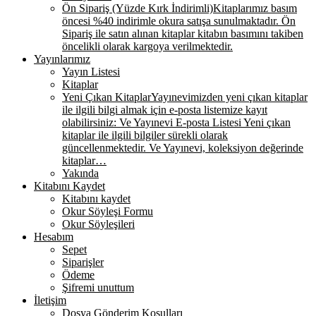
Ön Sipariş (Yüzde Kırk İndirimli)
Kitaplarımız basım
öncesi %40 indirimle okura satışa sunulmaktadır. Ön
Sipariş ile satın alınan kitaplar kitabın basımını takiben
öncelikli olarak kargoya verilmektedir.
Yayınlarımız
Yayın Listesi
Kitaplar
Yeni Çıkan Kitaplar
Yayınevimizden yeni çıkan kitaplar
ile ilgili bilgi almak için e-posta listemize kayıt
olabilirsiniz: Ve Yayınevi E-posta Listesi Yeni çıkan
kitaplar ile ilgili bilgiler sürekli olarak
güncellenmektedir. Ve Yayınevi, koleksiyon değerinde
kitaplar…
Yakında
Kitabını Kaydet
Kitabını kaydet
Okur Söyleşi Formu
Okur Söyleşileri
Hesabım
Sepet
Siparişler
Ödeme
Şifremi unuttum
İletişim
Dosya Gönderim Koşulları