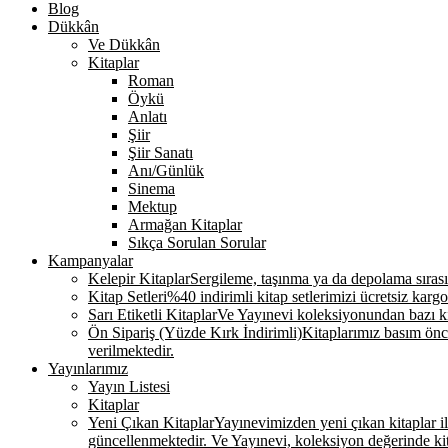
Blog
Dükkân
Ve Dükkân
Kitaplar
Roman
Öykü
Anlatı
Şiir
Şiir Sanatı
Anı/Günlük
Sinema
Mektup
Armağan Kitaplar
Sıkça Sorulan Sorular
Kampanyalar
Kelepir Kitaplar
Sergileme, taşınma ya da depolama sırasınd
Kitap Setleri
%40 indirimli kitap setlerimizi ücretsiz kargo
Sarı Etiketli Kitaplar
Ve Yayınevi koleksiyonundan bazı kit
Ön Sipariş (Yüzde Kırk İndirimli)
Kitaplarımız basım önce
verilmektedir.
Yayınlarımız
Yayın Listesi
Kitaplar
Yeni Çıkan Kitaplar
Yayınevimizden yeni çıkan kitaplar ile 
güncellenmektedir. Ve Yayınevi, koleksiyon değerinde k