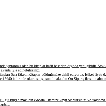
a yıpranmış olan bu kitaplar hafif hasarları dışında yeni gibidir. Stokla 
 avantajıyla edinebilirsiniz.
apları Sarı Etketli Kitaplar bölümümüze dahil ediyoruz. Etiket fiyatı üz
si %40 indirimle okura satışa sunulmaktadır. Ön Sipariş ile satın alınan
ilgili bilgi almak için e-posta listemize kayıt olabilirsiniz: Ve Yayınevi E
itaplar…