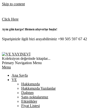
Skip to content
Click Here
Aynı gün kargo! Hemen alışverişe başla!
Siparişinizle ilgili bizi arayabilirsiniz +90 505 597 67 42
VE
Koleksiyon değerinde kitaplar...
YAYINEVI
Primary Navigation Menu
Menu
Ana Sayfa
VE
Hakkımızda
Hakkımızda Yazılanlar
Dağıtım
Satış noktalarımız
Etkinlikler
Fiyat Listesi