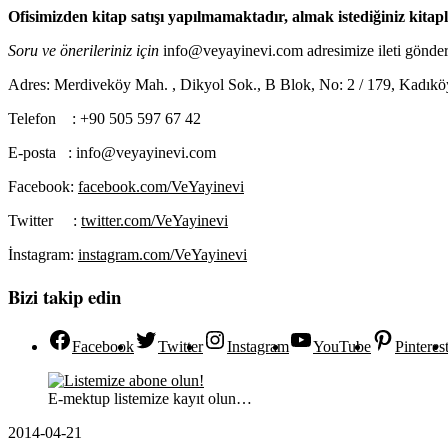
Ofisimizden kitap satışı yapılmamaktadır, almak istediğiniz kitapla
Soru ve önerileriniz için
info@veyayinevi.com adresimize ileti göndere
Adres: Merdiveköy Mah. , Dikyol Sok., B Blok, No: 2 / 179, Kadıköy
Telefon : +90 505 597 67 42
E-posta : info@veyayinevi.com
Facebook:
facebook.com/VeYayinevi
Twitter :
twitter.com/VeYayinevi
İnstagram:
instagram.com/VeYayinevi
Bizi takip edin
Facebook
Twitter
Instagram
YouTube
Pinteres
E-mektup listemize kayıt olun…
2014-04-21