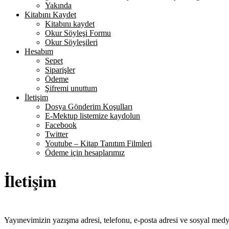
Yakında
Kitabını Kaydet
Kitabını kaydet
Okur Söyleşi Formu
Okur Söyleşileri
Hesabım
Sepet
Siparişler
Ödeme
Şifremi unuttum
İletişim
Dosya Gönderim Koşulları
E-Mektup listemize kaydolun
Facebook
Twitter
Youtube – Kitap Tanıtım Filmleri
Ödeme için hesaplarımız
İletişim
Yayınevimizin yazışma adresi, telefonu, e-posta adresi ve sosyal medya 