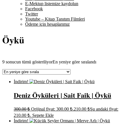
E-Mektup listemize kaydolun
Facebook
Twitter
Youtube – Kitap Tanıtım Filmleri
Ödeme için hesaplarımız
Öykü
9 sonucun tümü gösteriliyor
En yeniye göre sıralandı
İndirim!
Deniz Öyküleri | Sait Faik | Öykü
300.00
₺
Orijinal fiyat: 300.00 ₺.
210.00
₺
Şu andaki fiyat:
210.00 ₺.
Sepete Ekle
İndirim!