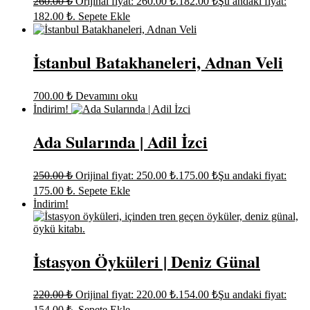
260.00
₺
Orijinal fiyat: 260.00 ₺.
182.00
₺
Şu andaki fiyat:
182.00 ₺.
Sepete Ekle
İstanbul Batakhaneleri, Adnan Veli
700.00
₺
Devamını oku
İndirim!
Ada Sularında | Adil İzci
250.00
₺
Orijinal fiyat: 250.00 ₺.
175.00
₺
Şu andaki fiyat:
175.00 ₺.
Sepete Ekle
İndirim!
İstasyon Öyküleri | Deniz Günal
220.00
₺
Orijinal fiyat: 220.00 ₺.
154.00
₺
Şu andaki fiyat:
154.00 ₺.
Sepete Ekle