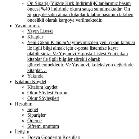
Ön Sipariş (Yüzde Kırk İndirimli)
Kitaplarımız basım
öncesi %40 indirimle okura satışa sunulmaktadır. Ön
Sipariş ile satın alınan kitaplar kitabın basımını takiben
öncelikli olarak kargoya verilmektedir.
Yayınlarımız
Yayın Listesi
Kitaplar
Yeni Çıkan Kitaplar
Yayınevimizden yeni çıkan kitaplar
ile ilgili bilgi almak için e-posta listemize kayıt
olabilirsiniz: Ve Yayınevi E-posta Listesi Yeni çıkan
kitaplar ile ilgili bilgiler sürekli olarak
güncellenmektedir. Ve Yayınevi, koleksiyon değerinde
kitaplar…
Yakında
Kitabını Kaydet
Kitabını kaydet
Okur Söyleşi Formu
Okur Söyleşileri
Hesabım
Sepet
Siparişler
Ödeme
Şifremi unuttum
İletişim
Dosya Gönderim Koşulları