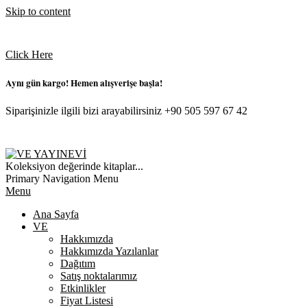
Skip to content
Click Here
Aynı gün kargo! Hemen alışverişe başla!
Siparişinizle ilgili bizi arayabilirsiniz +90 505 597 67 42
VE
Koleksiyon değerinde kitaplar...
YAYINEVI
Primary Navigation Menu
Menu
Ana Sayfa
VE
Hakkımızda
Hakkımızda Yazılanlar
Dağıtım
Satış noktalarımız
Etkinlikler
Fiyat Listesi