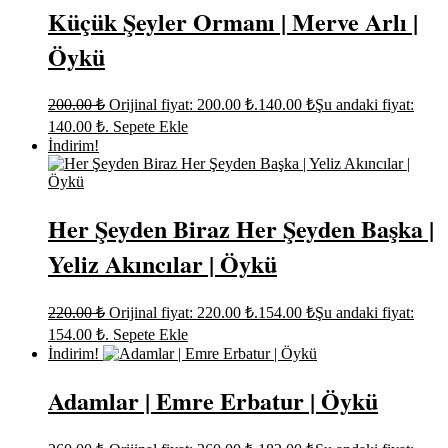
Küçük Şeyler Ormanı | Merve Arlı |
Öykü
200.00
₺
Orijinal fiyat: 200.00 ₺.
140.00
₺
Şu andaki fiyat:
140.00 ₺.
Sepete Ekle
İndirim!
Her Şeyden Biraz Her Şeyden Başka |
Yeliz Akıncılar | Öykü
220.00
₺
Orijinal fiyat: 220.00 ₺.
154.00
₺
Şu andaki fiyat:
154.00 ₺.
Sepete Ekle
İndirim!
Adamlar | Emre Erbatur | Öykü