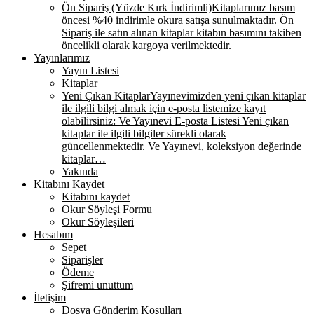
Ön Sipariş (Yüzde Kırk İndirimli)
Kitaplarımız basım
öncesi %40 indirimle okura satışa sunulmaktadır. Ön
Sipariş ile satın alınan kitaplar kitabın basımını takiben
öncelikli olarak kargoya verilmektedir.
Yayınlarımız
Yayın Listesi
Kitaplar
Yeni Çıkan Kitaplar
Yayınevimizden yeni çıkan kitaplar
ile ilgili bilgi almak için e-posta listemize kayıt
olabilirsiniz: Ve Yayınevi E-posta Listesi Yeni çıkan
kitaplar ile ilgili bilgiler sürekli olarak
güncellenmektedir. Ve Yayınevi, koleksiyon değerinde
kitaplar…
Yakında
Kitabını Kaydet
Kitabını kaydet
Okur Söyleşi Formu
Okur Söyleşileri
Hesabım
Sepet
Siparişler
Ödeme
Şifremi unuttum
İletişim
Dosya Gönderim Koşulları