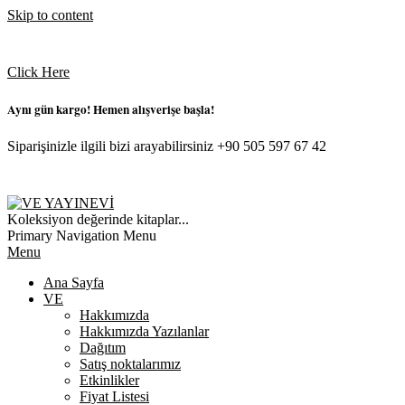
Skip to content
Click Here
Aynı gün kargo! Hemen alışverişe başla!
Siparişinizle ilgili bizi arayabilirsiniz +90 505 597 67 42
VE
Koleksiyon değerinde kitaplar...
YAYINEVI
Primary Navigation Menu
Menu
Ana Sayfa
VE
Hakkımızda
Hakkımızda Yazılanlar
Dağıtım
Satış noktalarımız
Etkinlikler
Fiyat Listesi