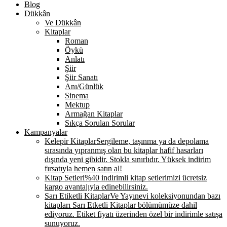
Blog
Dükkân
Ve Dükkân
Kitaplar
Roman
Öykü
Anlatı
Şiir
Şiir Sanatı
Anı/Günlük
Sinema
Mektup
Armağan Kitaplar
Sıkça Sorulan Sorular
Kampanyalar
Kelepir Kitaplar
Sergileme, taşınma ya da depolama
sırasında yıpranmış olan bu kitaplar hafif hasarları
dışında yeni gibidir. Stokla sınırlıdır. Yüksek indirim
fırsatıyla hemen satın al!
Kitap Setleri
%40 indirimli kitap setlerimizi ücretsiz
kargo avantajıyla edinebilirsiniz.
Sarı Etiketli Kitaplar
Ve Yayınevi koleksiyonundan bazı
kitapları Sarı Etketli Kitaplar bölümümüze dahil
ediyoruz. Etiket fiyatı üzerinden özel bir indirimle satışa
sunuyoruz.