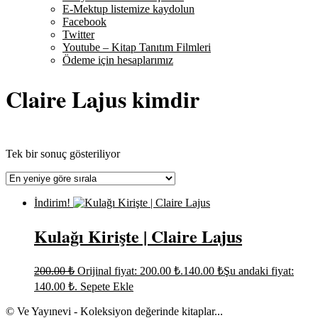
E-Mektup listemize kaydolun
Facebook
Twitter
Youtube – Kitap Tanıtım Filmleri
Ödeme için hesaplarımız
Claire Lajus kimdir
Tek bir sonuç gösteriliyor
İndirim!
Kulağı Kirişte | Claire Lajus
200.00
₺
Orijinal fiyat: 200.00 ₺.
140.00
₺
Şu andaki fiyat:
140.00 ₺.
Sepete Ekle
© Ve Yayınevi - Koleksiyon değerinde kitaplar...