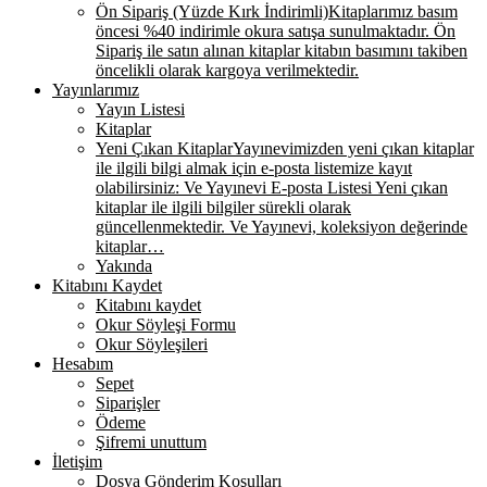
Ön Sipariş (Yüzde Kırk İndirimli)
Kitaplarımız basım
öncesi %40 indirimle okura satışa sunulmaktadır. Ön
Sipariş ile satın alınan kitaplar kitabın basımını takiben
öncelikli olarak kargoya verilmektedir.
Yayınlarımız
Yayın Listesi
Kitaplar
Yeni Çıkan Kitaplar
Yayınevimizden yeni çıkan kitaplar
ile ilgili bilgi almak için e-posta listemize kayıt
olabilirsiniz: Ve Yayınevi E-posta Listesi Yeni çıkan
kitaplar ile ilgili bilgiler sürekli olarak
güncellenmektedir. Ve Yayınevi, koleksiyon değerinde
kitaplar…
Yakında
Kitabını Kaydet
Kitabını kaydet
Okur Söyleşi Formu
Okur Söyleşileri
Hesabım
Sepet
Siparişler
Ödeme
Şifremi unuttum
İletişim
Dosya Gönderim Koşulları