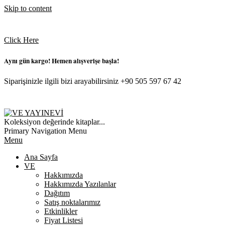
Skip to content
Click Here
Aynı gün kargo! Hemen alışverişe başla!
Siparişinizle ilgili bizi arayabilirsiniz +90 505 597 67 42
VE
Koleksiyon değerinde kitaplar...
YAYINEVI
Primary Navigation Menu
Menu
Ana Sayfa
VE
Hakkımızda
Hakkımızda Yazılanlar
Dağıtım
Satış noktalarımız
Etkinlikler
Fiyat Listesi