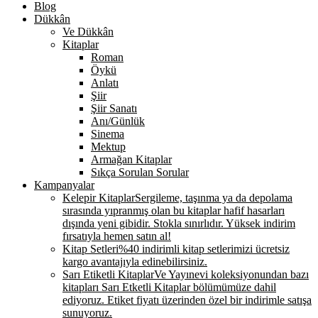
Blog
Dükkân
Ve Dükkân
Kitaplar
Roman
Öykü
Anlatı
Şiir
Şiir Sanatı
Anı/Günlük
Sinema
Mektup
Armağan Kitaplar
Sıkça Sorulan Sorular
Kampanyalar
Kelepir Kitaplar
Sergileme, taşınma ya da depolama
sırasında yıpranmış olan bu kitaplar hafif hasarları
dışında yeni gibidir. Stokla sınırlıdır. Yüksek indirim
fırsatıyla hemen satın al!
Kitap Setleri
%40 indirimli kitap setlerimizi ücretsiz
kargo avantajıyla edinebilirsiniz.
Sarı Etiketli Kitaplar
Ve Yayınevi koleksiyonundan bazı
kitapları Sarı Etketli Kitaplar bölümümüze dahil
ediyoruz. Etiket fiyatı üzerinden özel bir indirimle satışa
sunuyoruz.