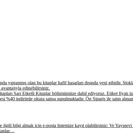
a yıpranmış olan bu kitaplar hafif hasarları dışında yeni gibidir. Stokla 
 avantajıyla edinebilirsiniz.
apları Sarı Etketli Kitaplar bölümümüze dahil ediyoruz. Etiket fiyatı üz
si %40 indirimle okura satışa sunulmaktadır. Ön Sipariş ile satın alınan
ilgili bilgi almak için e-posta listemize kayıt olabilirsiniz: Ve Yayınevi E
itaplar…