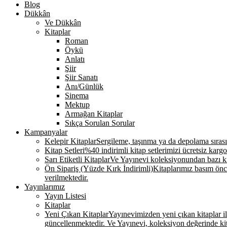
Blog
Dükkân
Ve Dükkân
Kitaplar
Roman
Öykü
Anlatı
Şiir
Şiir Sanatı
Anı/Günlük
Sinema
Mektup
Armağan Kitaplar
Sıkça Sorulan Sorular
Kampanyalar
Kelepir Kitaplar
Sergileme, taşınma ya da depolama sırasınd
Kitap Setleri
%40 indirimli kitap setlerimizi ücretsiz kargo
Sarı Etiketli Kitaplar
Ve Yayınevi koleksiyonundan bazı kit
Ön Sipariş (Yüzde Kırk İndirimli)
Kitaplarımız basım önce
verilmektedir.
Yayınlarımız
Yayın Listesi
Kitaplar
Yeni Çıkan Kitaplar
Yayınevimizden yeni çıkan kitaplar ile 
güncellenmektedir. Ve Yayınevi, koleksiyon değerinde k