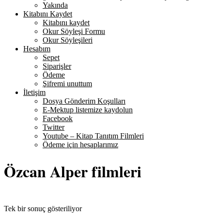
Yakında
Kitabını Kaydet
Kitabını kaydet
Okur Söyleşi Formu
Okur Söyleşileri
Hesabım
Sepet
Siparişler
Ödeme
Şifremi unuttum
İletişim
Dosya Gönderim Koşulları
E-Mektup listemize kaydolun
Facebook
Twitter
Youtube – Kitap Tanıtım Filmleri
Ödeme için hesaplarımız
Özcan Alper filmleri
Tek bir sonuç gösteriliyor