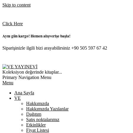
Skip to content
Click Here
Aynı gün kargo! Hemen alışverişe başla!
Siparişinizle ilgili bizi arayabilirsiniz +90 505 597 67 42
VE
Koleksiyon değerinde kitaplar...
YAYINEVI
Primary Navigation Menu
Menu
Ana Sayfa
VE
Hakkımızda
Hakkımızda Yazılanlar
Dağıtım
Satış noktalarımız
Etkinlikler
Fiyat Listesi