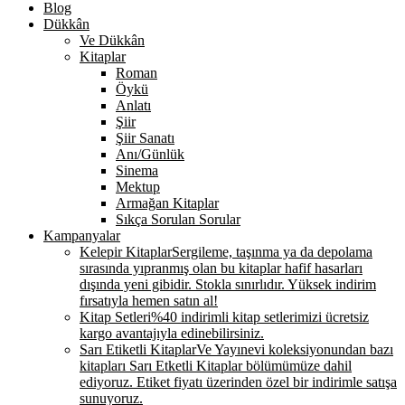
Blog
Dükkân
Ve Dükkân
Kitaplar
Roman
Öykü
Anlatı
Şiir
Şiir Sanatı
Anı/Günlük
Sinema
Mektup
Armağan Kitaplar
Sıkça Sorulan Sorular
Kampanyalar
Kelepir Kitaplar
Sergileme, taşınma ya da depolama
sırasında yıpranmış olan bu kitaplar hafif hasarları
dışında yeni gibidir. Stokla sınırlıdır. Yüksek indirim
fırsatıyla hemen satın al!
Kitap Setleri
%40 indirimli kitap setlerimizi ücretsiz
kargo avantajıyla edinebilirsiniz.
Sarı Etiketli Kitaplar
Ve Yayınevi koleksiyonundan bazı
kitapları Sarı Etketli Kitaplar bölümümüze dahil
ediyoruz. Etiket fiyatı üzerinden özel bir indirimle satışa
sunuyoruz.