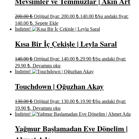
Mevsimler ve Temmuzlar | Akın Art
200.00
₺
Orijinal fiyat: 200.00 ₺.
140.00
₺
Şu andaki fiyat:
140.00 ₺.
Sepete Ekle
İndirim!
Kısa Bir İç Çekişle | Leyla Saral
140.00
₺
Orijinal fiyat: 140.00 ₺.
29.90
₺
Şu andaki fiyat:
29.90 ₺.
Devamını oku
İndirim!
Touchdown | Oğuzhan Akay
130.00
₺
Orijinal fiyat: 130.00 ₺.
19.90
₺
Şu andaki fiyat:
19.90 ₺.
Devamını oku
İndirim!
Yağmur Başlamadan Eve Dönelim |