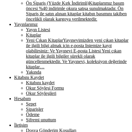
Ön Sipariş (Yüzde Kırk İndirimli)
Kitaplarımız basım
öncesi %40 indirimle okura satışa sunulmaktadır. Ön
Sipariş ile satın alınan kitaplar kitabın basımını takiben
öncelikli olarak kargoya verilmektedir.
Yayınlarımız
Yayın Listesi
Kitaplar
Yeni Çıkan Kitaplar
Yayınevimizden yeni çıkan kitaplar
ile ilgili bilgi almak için e-posta listemize kayıt
olabilirsiniz: Ve Yayınevi E-posta Listesi Yeni çıkan
kitaplar ile ilgili bilgiler sürekli olarak
güncellenmektedir. Ve Yayınevi, koleksiyon değerinde
kitaplar…
Yakında
Kitabını Kaydet
Kitabını kaydet
Okur Söyleşi Formu
Okur Söyleşileri
Hesabım
Sepet
Siparişler
Ödeme
Şifremi unuttum
İletişim
Dosya Gönderim Koşulları