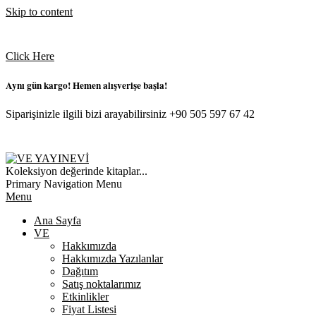
Skip to content
Click Here
Aynı gün kargo! Hemen alışverişe başla!
Siparişinizle ilgili bizi arayabilirsiniz +90 505 597 67 42
VE
Koleksiyon değerinde kitaplar...
YAYINEVI
Primary Navigation Menu
Menu
Ana Sayfa
VE
Hakkımızda
Hakkımızda Yazılanlar
Dağıtım
Satış noktalarımız
Etkinlikler
Fiyat Listesi