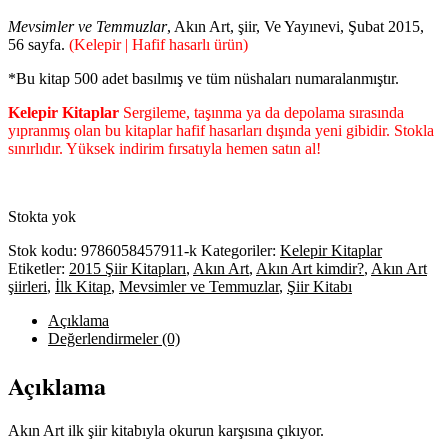
Mevsimler ve Temmuzlar
, Akın Art, şiir, Ve Yayınevi, Şubat 2015,
56 sayfa.
(Kelepir | Hafif hasarlı ürün)
*Bu kitap 500 adet basılmış ve tüm nüshaları numaralanmıştır.
Kelepir Kitaplar
Sergileme, taşınma ya da depolama sırasında
yıpranmış olan bu kitaplar hafif hasarları dışında yeni gibidir. Stokla
sınırlıdır. Yüksek indirim fırsatıyla hemen satın al!
Stokta yok
Stok kodu:
9786058457911-k
Kategoriler:
Kelepir Kitaplar
Etiketler:
2015 Şiir Kitapları
,
Akın Art
,
Akın Art kimdir?
,
Akın Art
şiirleri
,
İlk Kitap
,
Mevsimler ve Temmuzlar
,
Şiir Kitabı
Açıklama
Değerlendirmeler (0)
Açıklama
Akın Art ilk şiir kitabıyla okurun karşısına çıkıyor.