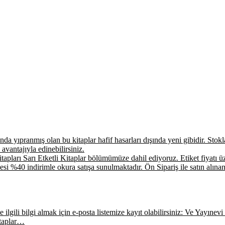
a yıpranmış olan bu kitaplar hafif hasarları dışında yeni gibidir. Stokla 
 avantajıyla edinebilirsiniz.
apları Sarı Etketli Kitaplar bölümümüze dahil ediyoruz. Etiket fiyatı üz
si %40 indirimle okura satışa sunulmaktadır. Ön Sipariş ile satın alınan
ilgili bilgi almak için e-posta listemize kayıt olabilirsiniz: Ve Yayınevi E
itaplar…