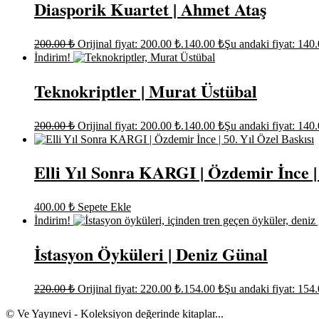
Diasporik Kuartet | Ahmet Ataş
200.00
₺
Orijinal fiyat: 200.00 ₺.
140.00
₺
Şu andaki fiyat: 140.
İndirim!
Teknokriptler | Murat Üstübal
200.00
₺
Orijinal fiyat: 200.00 ₺.
140.00
₺
Şu andaki fiyat: 140.
Elli Yıl Sonra KARGI | Özdemir İnce | 
400.00
₺
Sepete Ekle
İndirim!
İstasyon Öyküleri | Deniz Günal
220.00
₺
Orijinal fiyat: 220.00 ₺.
154.00
₺
Şu andaki fiyat: 154.
© Ve Yayınevi - Koleksiyon değerinde kitaplar...