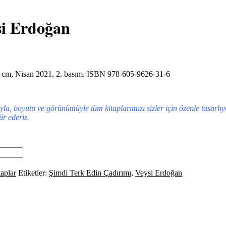
si Erdoğan
21,5 cm, Nisan 2021, 2. basım. ISBN 978-605-9626-31-6
mıyla, boyutu ve görünümüyle tüm kitaplarımızı sizler için özenle tasarlı
ür ederiz.
aplar
Etiketler:
Şimdi Terk Edin Çadırımı
,
Veysi Erdoğan