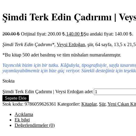
Şimdi Terk Edin Çadırımı | Vey
200.00
₺
Orijinal fiyat: 200.00 ₺.
140.00
₺
Şu andaki fiyat: 140.00 ₺.
Şimdi Terk Edin Çadırımı*
,
Veysi Erdoğan
, şiir, 64 sayfa, 13,5 x 
*Bu kitap 500 adet basılmış ve tüm nüshaları numaralanmıştır.
Yayıncılık bizim için bir tutku. Kâğıdıyla, tipografisiyle, sayfa tasarı
yayımlayabilmemiz için bize güç veriyor. Sürekli desteğiniz için teşekk
Stokta
Şimdi Terk Edin Çadırımı | Veysi Erdoğan adet
Sepete Ekle
Stok kodu:
9786059626361
Kategoriler:
Kitaplar
,
Şiir
,
Yeni Çıkan Kit
Açıklama
Ek bilgi
Değerlendirmeler (0)