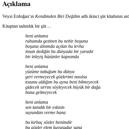
Açıklama
Veysi Erdoğan’ın
Kendimden Biri Değilim
adlı ikinci şiir kitabının
Kitaptan tadımlık bir şiir…
beni anlama
ruhumda gezinen bu nehir boşuna
boşuna alnımda açılan bu levha
insan dediğin bu dünyada bir yaradır
bir inleyiş hüzünler kapısında
beni anlama
yüzüme tuttuğum bu dünya
geri vermeyecek gözlerimi nasılsa
tozunu aldığım bu ayna beni bilmeyecek
gidecek sırrını söyleyecek büyük bir dağa
bana gelmeyecek
beni anlama
sen tanıdık bir eskisin
suyundan verme bana
bu kırbaç sözler benimdir
bu gözler elem kuyusudur sana