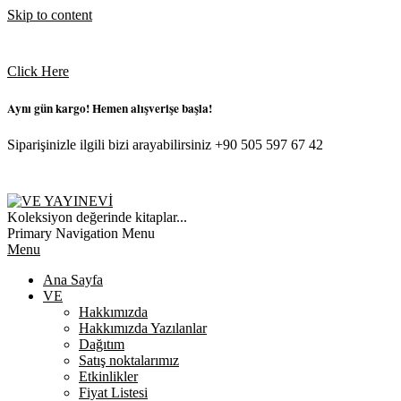
Skip to content
Click Here
Aynı gün kargo! Hemen alışverişe başla!
Siparişinizle ilgili bizi arayabilirsiniz +90 505 597 67 42
VE
Koleksiyon değerinde kitaplar...
YAYINEVI
Primary Navigation Menu
Menu
Ana Sayfa
VE
Hakkımızda
Hakkımızda Yazılanlar
Dağıtım
Satış noktalarımız
Etkinlikler
Fiyat Listesi