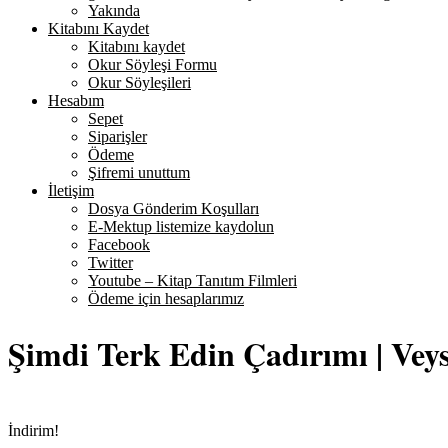
Yakında
Kitabını Kaydet
Kitabını kaydet
Okur Söyleşi Formu
Okur Söyleşileri
Hesabım
Sepet
Siparişler
Ödeme
Şifremi unuttum
İletişim
Dosya Gönderim Koşulları
E-Mektup listemize kaydolun
Facebook
Twitter
Youtube – Kitap Tanıtım Filmleri
Ödeme için hesaplarımız
Şimdi Terk Edin Çadırımı | Vey
İndirim!