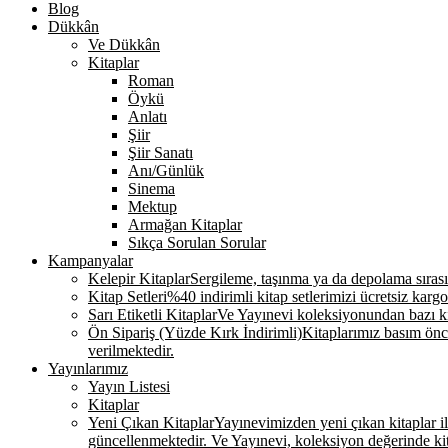
Blog
Dükkân
Ve Dükkân
Kitaplar
Roman
Öykü
Anlatı
Şiir
Şiir Sanatı
Anı/Günlük
Sinema
Mektup
Armağan Kitaplar
Sıkça Sorulan Sorular
Kampanyalar
Kelepir Kitaplar
Sergileme, taşınma ya da depolama sırasınd
Kitap Setleri
%40 indirimli kitap setlerimizi ücretsiz kargo
Sarı Etiketli Kitaplar
Ve Yayınevi koleksiyonundan bazı kit
Ön Sipariş (Yüzde Kırk İndirimli)
Kitaplarımız basım önce
verilmektedir.
Yayınlarımız
Yayın Listesi
Kitaplar
Yeni Çıkan Kitaplar
Yayınevimizden yeni çıkan kitaplar ile 
güncellenmektedir. Ve Yayınevi, koleksiyon değerinde k