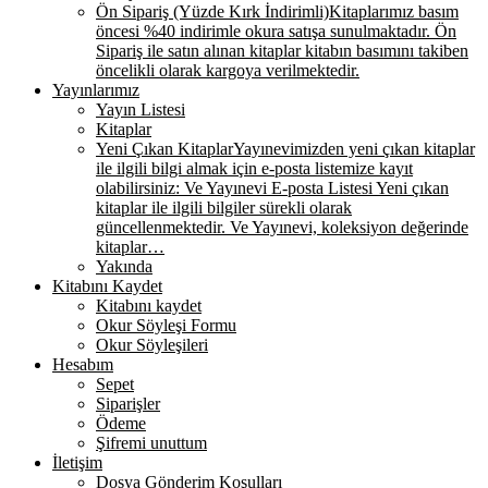
Ön Sipariş (Yüzde Kırk İndirimli)
Kitaplarımız basım
öncesi %40 indirimle okura satışa sunulmaktadır. Ön
Sipariş ile satın alınan kitaplar kitabın basımını takiben
öncelikli olarak kargoya verilmektedir.
Yayınlarımız
Yayın Listesi
Kitaplar
Yeni Çıkan Kitaplar
Yayınevimizden yeni çıkan kitaplar
ile ilgili bilgi almak için e-posta listemize kayıt
olabilirsiniz: Ve Yayınevi E-posta Listesi Yeni çıkan
kitaplar ile ilgili bilgiler sürekli olarak
güncellenmektedir. Ve Yayınevi, koleksiyon değerinde
kitaplar…
Yakında
Kitabını Kaydet
Kitabını kaydet
Okur Söyleşi Formu
Okur Söyleşileri
Hesabım
Sepet
Siparişler
Ödeme
Şifremi unuttum
İletişim
Dosya Gönderim Koşulları