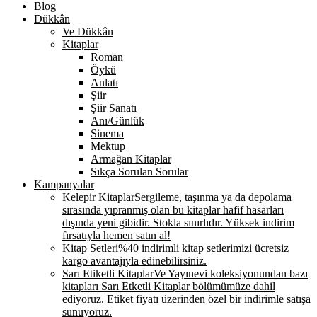
Blog
Dükkân
Ve Dükkân
Kitaplar
Roman
Öykü
Anlatı
Şiir
Şiir Sanatı
Anı/Günlük
Sinema
Mektup
Armağan Kitaplar
Sıkça Sorulan Sorular
Kampanyalar
Kelepir Kitaplar
Sergileme, taşınma ya da depolama
sırasında yıpranmış olan bu kitaplar hafif hasarları
dışında yeni gibidir. Stokla sınırlıdır. Yüksek indirim
fırsatıyla hemen satın al!
Kitap Setleri
%40 indirimli kitap setlerimizi ücretsiz
kargo avantajıyla edinebilirsiniz.
Sarı Etiketli Kitaplar
Ve Yayınevi koleksiyonundan bazı
kitapları Sarı Etketli Kitaplar bölümümüze dahil
ediyoruz. Etiket fiyatı üzerinden özel bir indirimle satışa
sunuyoruz.