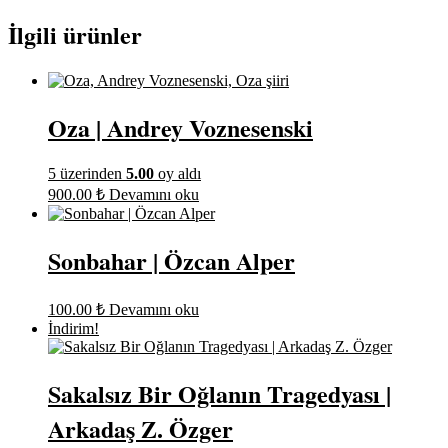
İlgili ürünler
Oza | Andrey Voznesenski
5 üzerinden
5.00
oy aldı
900.00
₺
Devamını oku
Sonbahar | Özcan Alper
100.00
₺
Devamını oku
İndirim!
Sakalsız Bir Oğlanın Tragedyası |
Arkadaş Z. Özger