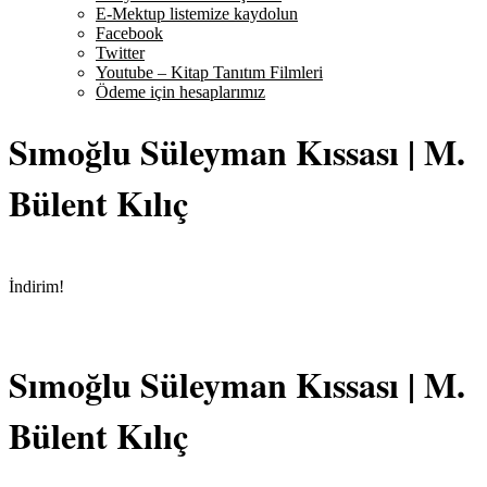
E-Mektup listemize kaydolun
Facebook
Twitter
Youtube – Kitap Tanıtım Filmleri
Ödeme için hesaplarımız
Sımoğlu Süleyman Kıssası | M.
Bülent Kılıç
İndirim!
Sımoğlu Süleyman Kıssası | M.
Bülent Kılıç