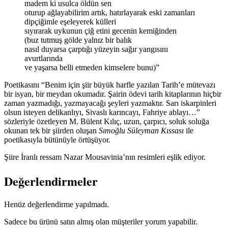
madem ki usulca öldün sen
oturup ağlayabilirim artık, hatırlayarak eski zamanları
dipçiğimle eşeleyerek külleri
sıyırarak uykunun çiğ etini gecenin kemiğinden
(buz tutmuş gölde yalnız bir balık
nasıl duyarsa çarptığı yüzeyin sağır yangısını
avurtlarında
ve yaşarsa belli etmeden kimselere bunu)”
Poetikasını “Benim için şiir büyük harfle yazılan Tarih’e mütevazı
bir isyan, bir meydan okumadır. Şairin ödevi tarih kitaplarının hiçbir
zaman yazmadığı, yazmayacağı şeyleri yazmaktır. Sarı iskarpinleri
olsun isteyen delikanlıyı, Sivaslı karıncayı, Fahriye ablayı…”
sözleriyle özetleyen M. Bülent Kılıç, uzun, çarpıcı, soluk soluğa
okunan tek bir şiirden oluşan
Sımoğlu Süleyman Kıssası
ile
poetikasıyla bütünüyle örtüşüyor.
Şiire İranlı ressam Nazar Mousavinia’nın resimleri eşlik ediyor.
Değerlendirmeler
Henüz değerlendirme yapılmadı.
Sadece bu ürünü satın almış olan müşteriler yorum yapabilir.