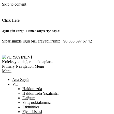
Skip to content
Click Here
Aynı gün kargo! Hemen alışverişe başla!
Siparişinizle ilgili bizi arayabilirsiniz +90 505 597 67 42
VE
Koleksiyon değerinde kitaplar...
YAYINEVI
Primary Navigation Menu
Menu
Ana Sayfa
VE
Hakkımızda
Hakkımızda Yazılanlar
Dağıtım
Satış noktalarımız
Etkinlikler
Fiyat Listesi