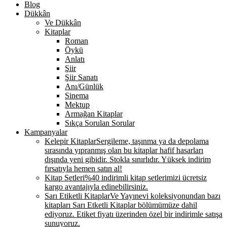
Blog
Dükkân
Ve Dükkân
Kitaplar
Roman
Öykü
Anlatı
Şiir
Şiir Sanatı
Anı/Günlük
Sinema
Mektup
Armağan Kitaplar
Sıkça Sorulan Sorular
Kampanyalar
Kelepir Kitaplar
Sergileme, taşınma ya da depolama
sırasında yıpranmış olan bu kitaplar hafif hasarları
dışında yeni gibidir. Stokla sınırlıdır. Yüksek indirim
fırsatıyla hemen satın al!
Kitap Setleri
%40 indirimli kitap setlerimizi ücretsiz
kargo avantajıyla edinebilirsiniz.
Sarı Etiketli Kitaplar
Ve Yayınevi koleksiyonundan bazı
kitapları Sarı Etketli Kitaplar bölümümüze dahil
ediyoruz. Etiket fiyatı üzerinden özel bir indirimle satışa
sunuyoruz.