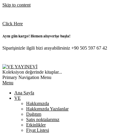
Skip to content
Click Here
Aynı gün kargo! Hemen alışverişe başla!
Siparişinizle ilgili bizi arayabilirsiniz +90 505 597 67 42
VE
Koleksiyon değerinde kitaplar...
YAYINEVI
Primary Navigation Menu
Menu
Ana Sayfa
VE
Hakkımızda
Hakkımızda Yazılanlar
Dağıtım
Satış noktalarımız
Etkinlikler
Fiyat Listesi