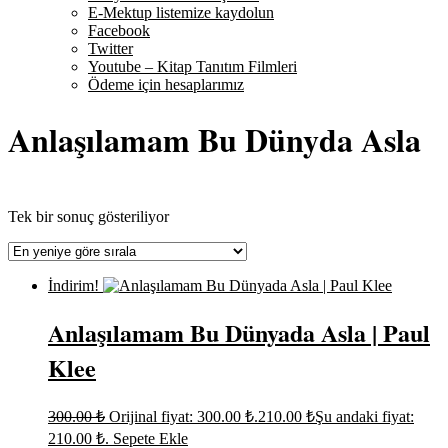
E-Mektup listemize kaydolun
Facebook
Twitter
Youtube – Kitap Tanıtım Filmleri
Ödeme için hesaplarımız
Anlaşılamam Bu Dünyda Asla
Tek bir sonuç gösteriliyor
İndirim!
Anlaşılamam Bu Dünyada Asla | Paul
Klee
300.00
₺
Orijinal fiyat: 300.00 ₺.
210.00
₺
Şu andaki fiyat:
210.00 ₺.
Sepete Ekle