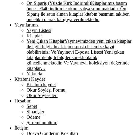
Ön Sipariş (Yüzde Kırk İndirimli)
Kitaplarımız basım
öncesi %40 indirimle okura satışa sunulmaktadır. Ön
Sipariş ile satın alınan kitaplar kitabın basımını takiben
öncelikli olarak kargoya verilmektedir.
Yayınlarımız
Yayın Listesi
Kitaplar
Yeni Çıkan Kitaplar
Yayınevimizden yeni çıkan kitaplar
ile ilgili bilgi almak için e-posta listemize kayıt
olabilirsiniz: Ve Yayınevi E-posta Listesi Yeni çıkan
kitaplar ile ilgili bilgiler sürekli olarak
güncellenmektedir. Ve Yayınevi, koleksiyon değerinde
kitaplar…
Yakında
Kitabını Kaydet
Kitabını kaydet
Okur Söyleşi Formu
Okur Söyleşileri
Hesabım
Sepet
Siparişler
Ödeme
Şifremi unuttum
İletişim
Dosya Gönderim Koşulları