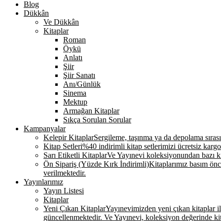
Blog
Dükkân
Ve Dükkân
Kitaplar
Roman
Öykü
Anlatı
Şiir
Şiir Sanatı
Anı/Günlük
Sinema
Mektup
Armağan Kitaplar
Sıkça Sorulan Sorular
Kampanyalar
Kelepir Kitaplar
Sergileme, taşınma ya da depolama sırasınd
Kitap Setleri
%40 indirimli kitap setlerimizi ücretsiz kargo
Sarı Etiketli Kitaplar
Ve Yayınevi koleksiyonundan bazı kit
Ön Sipariş (Yüzde Kırk İndirimli)
Kitaplarımız basım önce
verilmektedir.
Yayınlarımız
Yayın Listesi
Kitaplar
Yeni Çıkan Kitaplar
Yayınevimizden yeni çıkan kitaplar ile 
güncellenmektedir. Ve Yayınevi, koleksiyon değerinde k