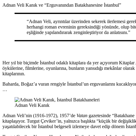
Adnan Veli Kanık ve “Erguvanından Batakhanesine İstanbul”
“Adnan Veli, ayrıntılar üzerinden sekerek ilerlemesi gerek
herhangi roman evreninin gereksindiği yönünde, olup bitenl
eşliğinde yapılandırarak zenginleştiriyor da anlatısını.”
Her yıl bir biçimde İstanbul odaklı kitaplara da yer açıyorum Kitaplar
öykülerine, filmlerine, oyunlarına, bunların yansıdığı mekânlar olarak
kitaplarının.
Baharda, Boğaz’a vuran rengiyle İstanbul’un erguvanlarını kucaklıyoru
…
Adnan Veli Kanık
Adnan Veli’nin (1916-1972), 1957’de
Vatan
gazetesinde “Batakhane İn
kitaplaşıyor. Turgut Çeviker’in, yalnızca başlıkta “küçük bir değişikli
yaşatılabilecek bir İstanbul belgeseli izlemeye davet edip dönem İsta