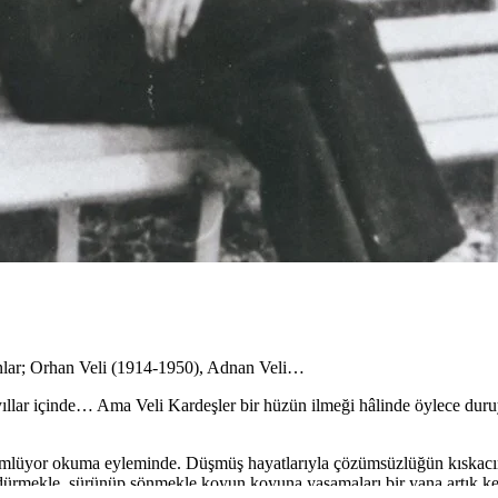
onlar; Orhan Veli (1914-1950), Adnan Veli…
n yıllar içinde… Ama Veli Kardeşler bir hüzün ilmeği hâlinde öylece duru
lüyor okuma eyleminde. Düşmüş hayatlarıyla çözümsüzlüğün kıskacında
dürmekle, sürünüp sönmekle koyun koyuna yaşamaları bir yana artık kend