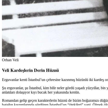
Orhan Veli
Veli Kardeşlerin Derin Hüznü
Erguvanlar kenti İstanbul’un çehresine kazınmış hüzünlü iki kardeş 
Şu erguvanlar, şu İstanbul, kim bilir neler gördü yaşadı yüzyıllar, bi
anlatıları dolaşıyor kıyı bucak her yakasında kentin.
Romandan gelip geçen karakterlerin hüznü de bizim boğazımızı düğüm
batağın kıvrımlarında sürdüren İstanbul’un “ötekileri” yani. Ölmek öl