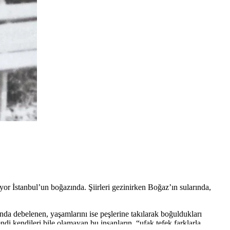
yor İstanbul’un boğazında. Şiirleri gezinirken Boğaz’ın sularında,
 debelenen, yaşamlarını ise peşlerine takılarak boğuldukları
i kendileri bile olamayan bu insanların, “ufak tefek farklarla