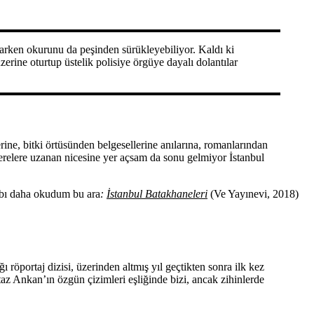
 atarken okurunu da peşinden sürükleyebiliyor. Kaldı ki
erine oturtup üstelik polisiye örgüye dayalı dolantılar
rine, bitki örtüsünden belgesellerine anılarına, romanlarından
 nerelere uzanan nicesine yer açsam da sonu gelmiyor İstanbul
tabı daha okudum bu ara
:
İstanbul Batakhaneleri
(Ve Yayınevi, 2018)
röportaj dizisi, üzerinden altmış yıl geçtikten sonra ilk kez
z Ankan’ın özgün çizimleri eşliğinde bizi, ancak zihinlerde