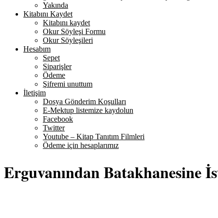
Yakında
Kitabını Kaydet
Kitabını kaydet
Okur Söyleşi Formu
Okur Söyleşileri
Hesabım
Sepet
Siparişler
Ödeme
Şifremi unuttum
İletişim
Dosya Gönderim Koşulları
E-Mektup listemize kaydolun
Facebook
Twitter
Youtube – Kitap Tanıtım Filmleri
Ödeme için hesaplarımız
Erguvanından Batakhanesine İs