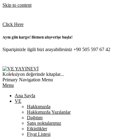
Skip to content
Click Here
Aynı gün kargo! Hemen alışverişe başla!
Siparişinizle ilgili bizi arayabilirsiniz +90 505 597 67 42
VE
Koleksiyon değerinde kitaplar...
YAYINEVI
Primary Navigation Menu
Menu
Ana Sayfa
VE
Hakkımızda
Hakkımızda Yazılanlar
Dağıtım
Satış noktalarımız
Etkinlikler
Fiyat Listesi