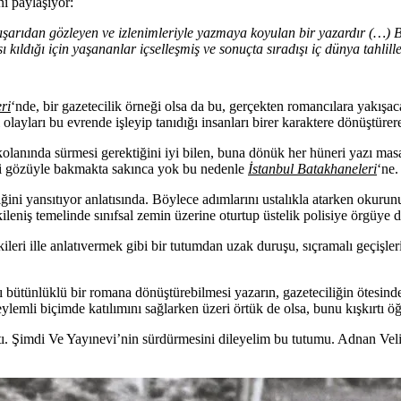
i paylaşıyor:
dışarıdan gözleyen ve izlenimleriyle yazmaya koyulan bir yazardır (…) 
kıldığı için yaşananlar içselleşmiş ve sonuçta sıradışı iç dünya tahlille
ri
‘nde, bir gazetecilik örneği olsa da bu, gerçekten romancılara yakış
 olayları bu evrende işleyip tanıdığı insanları birer karaktere dönüştürer
kolanında sürmesi gerektiğini iyi bilen, buna dönük her hüneri yazı ma
imi gözüyle bakmakta sakınca yok bu nedenle
İstanbul Batakhaneleri
‘ne.
diğini yansıtıyor anlatısında. Böylece adımlarını ustalıkla atarken okur
leniş temelinde sınıfsal zemin üzerine oturtup üstelik polisiye örgüye day
ileri ille anlatıvermek gibi bir tutumdan uzak duruşu, sıçramalı geçişle
ı bütünlüklü bir romana dönüştürebilmesi yazarın, gazeteciliğin ötesind
eylemli biçimde katılımını sağlarken üzeri örtük de olsa, bunu kışkırtı öğ
tı. Şimdi Ve Yayınevi’nin sürdürmesini dileyelim bu tutumu. Adnan Veli