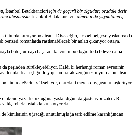
Bu,
İstanbul Batakhaneleri
için de geçerli bir olgudur; oradaki derin
rine ulaşılmıştır.
İstanbul Batakhaneleri
, döneminde yayımlanmış
acak tutumla kuruyor anlatısını. Diyeceğim, nesnel belgeye yaslanmakla
ek benzeri romanlarda rastlanabilecek bir anlatı çıkarıyor ortaya.
sasıyla buluşturmayı başaran, kalemini bu doğrultuda bileyen ama
unu da peşinden sürükleyebiliyor. Kaldı ki herhangi roman evreninin
alı dolantılar eşliğinde yapılandırarak zenginleştiriyor da anlatısını.
ri anlatının değerini yükseltiyor, okurdaki merak duygusunu kışkırtıyor
e enikonu yazarlık uzluğuna yaslandığını da gösteriyor zaten. Bu
esi biçiminde ustalıkla kullanıyor da.
 de kimilerinin uğradığı unutulmuşluğa terk edilme karanlığından