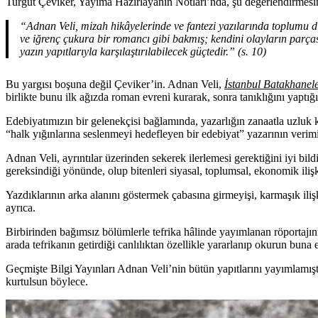
Turgut Çeviker, Yayıma Hazırlayanın Notları’nda, şu değerlendirmesin
“Adnan Veli, mizah hikâyelerinde ve fantezi yazılarında toplumu 
ve iğrenç çukura bir romancı gibi bakmış; kendini olayların parçası 
yazın yapıtlarıyla karşılaştırılabilecek güçtedir.” (s. 10)
Bu yargısı boşuna değil Çeviker’in. Adnan Veli,
İstanbul Batakhanele
birlikte bunu ilk ağızda roman evreni kurarak, sonra tanıklığını yaptığı
Edebiyatımızın bir gelenekçisi bağlamında, yazarlığın zanaatla uzluk 
“halk yığınlarına seslenmeyi hedefleyen bir edebiyat” yazarının ver
Adnan Veli, ayrıntılar üzerinden sekerek ilerlemesi gerektiğini iyi bil
gereksindiği yönünde, olup bitenleri siyasal, toplumsal, ekonomik ilişki
Yazdıklarının arka alanını göstermek çabasına girmeyişi, karmaşık ilişk
ayrıca.
Birbirinden bağımsız bölümlerle tefrika hâlinde yayımlanan röportajın
arada tefrikanın getirdiği canlılıktan özellikle yararlanıp okurun buna 
Geçmişte Bilgi Yayınları Adnan Veli’nin bütün yapıtlarını yayımlamış
kurtulsun böylece.