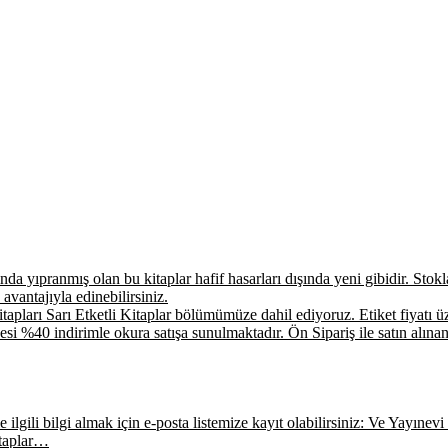
a yıpranmış olan bu kitaplar hafif hasarları dışında yeni gibidir. Stokla 
 avantajıyla edinebilirsiniz.
apları Sarı Etketli Kitaplar bölümümüze dahil ediyoruz. Etiket fiyatı üz
si %40 indirimle okura satışa sunulmaktadır. Ön Sipariş ile satın alınan
ilgili bilgi almak için e-posta listemize kayıt olabilirsiniz: Ve Yayınevi E
itaplar…