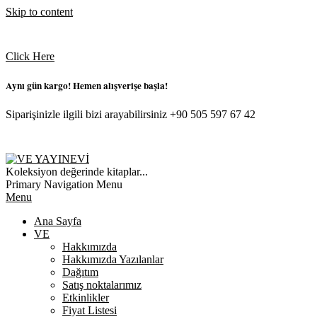
Skip to content
Click Here
Aynı gün kargo! Hemen alışverişe başla!
Siparişinizle ilgili bizi arayabilirsiniz +90 505 597 67 42
VE
Koleksiyon değerinde kitaplar...
YAYINEVI
Primary Navigation Menu
Menu
Ana Sayfa
VE
Hakkımızda
Hakkımızda Yazılanlar
Dağıtım
Satış noktalarımız
Etkinlikler
Fiyat Listesi