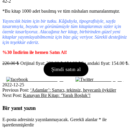
42-2
*Bu kitap 1000 adet basılmış ve tüm nüshaları numaralanmıştır.
Yayıncılık bizim için bir tutku. Kâğıdıyla, tipografisiyle, sayfa
tasarımıyla, boyutu ve görünümüyle tüm kitaplarımızı sizler için
özenle tasarlıyoruz. Alacağınız her kitap, birbirinden güzel yeni
kitaplar yayımlayabilmemiz için bize güç veriyor. Sürekli desteğiniz
için teşekkür ederiz.
%30 İndirim ile hemen Satın Al!
220.00
₺
Orijinal fiyat: 220.00 ₺.
154.00
₺
Şu andaki fiyat: 154.00 ₺.
Şimdi satın al
Facebook ile Paylaş
Tweet ile paylaş
2022-12-25
Previous Post:
‘Adamlar’: Sarsıcı, tekinsiz, heyecanlı öyküler
Next Post:
Kanayan Bir Kitap: ‘Yaralı Boşluk’!
Bir yanıt yazın
E-posta adresiniz yayınlanmayacak.
Gerekli alanlar
*
ile
işaretlenmişlerdir