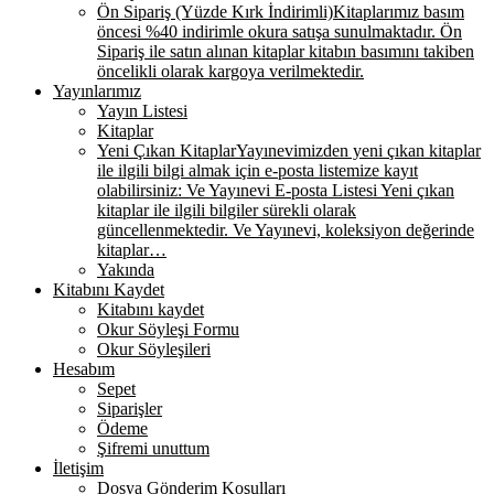
Ön Sipariş (Yüzde Kırk İndirimli)
Kitaplarımız basım
öncesi %40 indirimle okura satışa sunulmaktadır. Ön
Sipariş ile satın alınan kitaplar kitabın basımını takiben
öncelikli olarak kargoya verilmektedir.
Yayınlarımız
Yayın Listesi
Kitaplar
Yeni Çıkan Kitaplar
Yayınevimizden yeni çıkan kitaplar
ile ilgili bilgi almak için e-posta listemize kayıt
olabilirsiniz: Ve Yayınevi E-posta Listesi Yeni çıkan
kitaplar ile ilgili bilgiler sürekli olarak
güncellenmektedir. Ve Yayınevi, koleksiyon değerinde
kitaplar…
Yakında
Kitabını Kaydet
Kitabını kaydet
Okur Söyleşi Formu
Okur Söyleşileri
Hesabım
Sepet
Siparişler
Ödeme
Şifremi unuttum
İletişim
Dosya Gönderim Koşulları