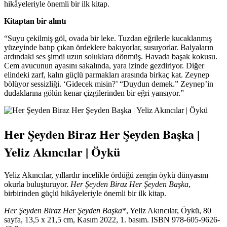
hikâyeleriyle önemli bir ilk kitap.
Kitaptan bir alıntı
“Suyu çekilmiş göl, ovada bir leke. Tuzdan eğrilerle kucaklanmış
yüzeyinde batıp çıkan ördeklere bakıyorlar, susuyorlar. Balyaların
ardındaki ses şimdi uzun soluklara dönmüş. Havada başak kokusu.
Cem avucunun ayasını sakalında, yara izinde gezdiriyor. Diğer
elindeki zarf, kalın güçlü parmakları arasında birkaç kat. Zeynep
bölüyor sessizliği. ‘Gidecek misin?’ “Duydun demek.” Zeynep’in
dudaklarına gölün kenar çizgilerinden bir eğri yansıyor.”
Her Şeyden Biraz Her Şeyden Başka |
Yeliz Akıncılar | Öykü
Yeliz Akıncılar, yıllardır incelikle ördüğü zengin öykü dünyasını
okurla buluşturuyor.
Her Şeyden Biraz Her Şeyden Başka
,
birbirinden güçlü hikâyeleriyle önemli bir ilk kitap.
Her Şeyden Biraz Her Şeyden Başka
*, Yeliz Akıncılar, Öykü, 80
sayfa, 13,5 x 21,5 cm, Kasım 2022, 1. basım. ISBN 978-605-9626-