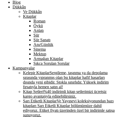
Blog
Dükkân
Ve Dükkân
Kitaplar
Roman
Öykü
Anlatı
Şiir
Şiir Sanatı
Anı/Günlük
Sinema
Mektup
Armağan Kitaplar
Sıkça Sorulan Sorular
Kampanyalar
Kelepir Kitaplar
Sergileme, taşınma ya da depolama
sırasında yıpranmış olan bu kitaplar hafif hasarları
dışında yeni gibidir. Stokla sınırlıdır. Yüksek indirim
fırsatıyla hemen satın al!
Kitap Setleri
%40 indirimli kitap setlerimizi ücretsiz
kargo avantajıyla edinebilirsiniz.
Sarı Etiketli Kitaplar
Ve Yayınevi koleksiyonundan bazı
kitapları Sarı Etketli Kitaplar bölümümüze dahil
ediyoruz. Etiket fiyatı üzerinden özel bir indirimle satışa
sunuyoruz.