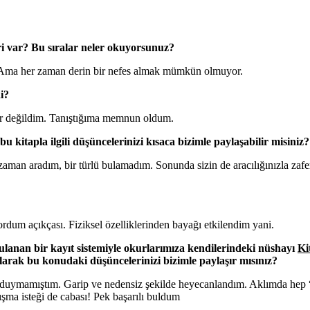
eri var? Bu sıralar neler okuyorsunuz?
. Ama her zaman derin bir nefes almak mümkün olmuyor.
i?
dar değildim. Tanıştığıma memnun oldum.
u kitapla ilgili düşüncelerinizi kısaca bizimle paylaşabilir misiniz?
zaman aradım, bir türlü bulamadım. Sonunda sizin de aracılığınızla zafe
dum açıkçası. Fiziksel özelliklerinden bayağı etkilendim yani.
ulanan bir kayıt sistemiyle okurlarımıza kendilerindeki nüshayı
Ki
olarak bu konudaki düşüncelerinizi bizimle paylaşır mısınız?
duymamıştım. Garip ve nedensiz şekilde heyecanlandım. Aklımda hep “be
ışma isteği de cabası! Pek başarılı buldum