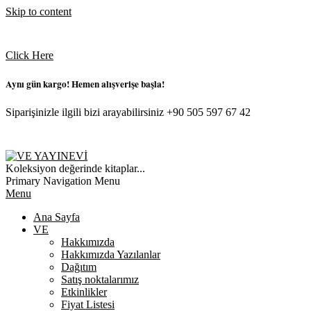
Skip to content
Click Here
Aynı gün kargo! Hemen alışverişe başla!
Siparişinizle ilgili bizi arayabilirsiniz +90 505 597 67 42
VE
Koleksiyon değerinde kitaplar...
YAYINEVI
Primary Navigation Menu
Menu
Ana Sayfa
VE
Hakkımızda
Hakkımızda Yazılanlar
Dağıtım
Satış noktalarımız
Etkinlikler
Fiyat Listesi