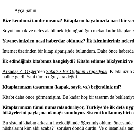
Ayça Şahin
Bize kendinizi tanıtır mısınız? Kitapların hayatınızda nasıl bir y
Soyutlanmak ve nefes alabilmek için uğradığım mekanlardır kitaplar
Yayınevimizden nasıl haberdar oldunuz? İlk izlenimleriniz nelerd
İnternet üzerinden bir kitap siparişinde bulundum. Daha önce haber
İlk edindiğiniz kitabımız hangisiydi? Kitabı edinme hikâyenizi ve b
Arkadaş Z. Özger
‘den
Sakalsız Bir Oğlanın Tragedyası
. Kitabı uzun 
haline geldi. Yani tüm o uğraşlara değdi.
Kitaplarımızın tasarımını (kapak, sayfa vs.) beğendiniz mi?
Kitabı daha önce görmemiştim. Bu kadar hoş bir tasarım da beklemiyor
Kitaplarımızın tümü numaralandırılıyor, Türkiye’de ilk defa uyg
hikâyelerini paylaşma olanağı sunuluyor. Sistemi kullanmış biri 
Bu sistemi kitabın arkasını incelediğimde öğrenmiş oldum, öncesinde 
nüshalarını kim aldı acaba?” soruları döndü durdu. Ve o insanlarla tan