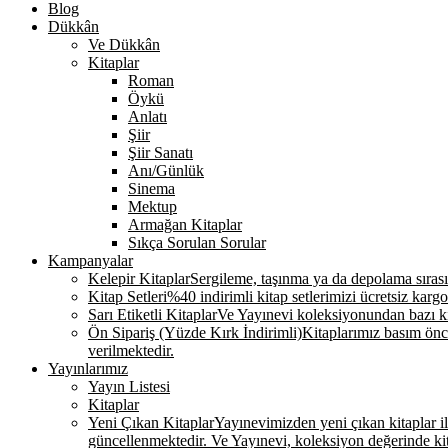
Blog
Dükkân
Ve Dükkân
Kitaplar
Roman
Öykü
Anlatı
Şiir
Şiir Sanatı
Anı/Günlük
Sinema
Mektup
Armağan Kitaplar
Sıkça Sorulan Sorular
Kampanyalar
Kelepir Kitaplar
Sergileme, taşınma ya da depolama sırasınd
Kitap Setleri
%40 indirimli kitap setlerimizi ücretsiz kargo
Sarı Etiketli Kitaplar
Ve Yayınevi koleksiyonundan bazı kit
Ön Sipariş (Yüzde Kırk İndirimli)
Kitaplarımız basım önce
verilmektedir.
Yayınlarımız
Yayın Listesi
Kitaplar
Yeni Çıkan Kitaplar
Yayınevimizden yeni çıkan kitaplar ile 
güncellenmektedir. Ve Yayınevi, koleksiyon değerinde k