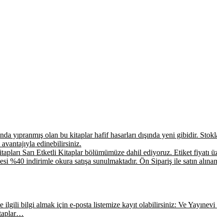
a yıpranmış olan bu kitaplar hafif hasarları dışında yeni gibidir. Stokla 
 avantajıyla edinebilirsiniz.
apları Sarı Etketli Kitaplar bölümümüze dahil ediyoruz. Etiket fiyatı üz
si %40 indirimle okura satışa sunulmaktadır. Ön Sipariş ile satın alınan
ilgili bilgi almak için e-posta listemize kayıt olabilirsiniz: Ve Yayınevi E
itaplar…