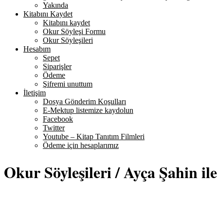
Yakında
Kitabını Kaydet
Kitabını kaydet
Okur Söyleşi Formu
Okur Söyleşileri
Hesabım
Sepet
Siparişler
Ödeme
Şifremi unuttum
İletişim
Dosya Gönderim Koşulları
E-Mektup listemize kaydolun
Facebook
Twitter
Youtube – Kitap Tanıtım Filmleri
Ödeme için hesaplarımız
Okur Söyleşileri / Ayça Şahin ile