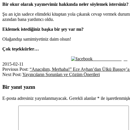
Bir okur olarak yayınevimiz hakkında neler söylemek istersiniz? Be
Şu an için sadece elimdeki kitaptan yola çıkarak cevap vermek durumund
azından bana yardımcı oldu.
Eklemek istediğiniz başka bir şey var mı?
Olağandışı samimiyetiniz daim olsun!
Çok teşekkürler…
Facebook ile Paylaş
2015-02-11
Previous Post:
“Anacığım, Merhaba!” Ece Ayhan’dan Ülkü Başsoy’a 
Next Post:
Yayıncıların Sorunları ve Çözüm Önerileri
Bir yanıt yazın
E-posta adresiniz yayınlanmayacak.
Gerekli alanlar
*
ile işaretlenmişl