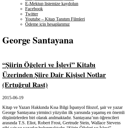
E-Mektup listemize kaydolun
Facebook
Twitter
Youtube – Kitap Tanıtım Filmleri
Ödeme için hesaplarımız
George Santayana
“Şiirin Öğeleri ve İşlevi” Kitabı
Üzerinden Şiire Dair Kişisel Notlar
(Ertuğrul Rast)
2015-06-19
Kitap ve Yazarı Hakkında Kısa Bilgi İspanyol filozof, şair ve yazar
George Santayana yirminci yüzyılın ilk yarısında yaşamış en önemli
düşünürlerden biri olarak anılmaktadır. Santayana’nın öğrencileri
arasında T.S. Eliot, Robert Frost, Gertrude Stein, Wallace Stevens
gibi şair ve yazarlar bulunmaktadır. “Şiirin Öğeleri ve İşlevi”