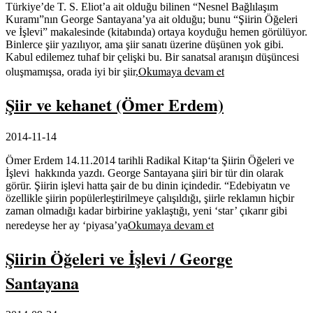
Türkiye’de T. S. Eliot’a ait olduğu bilinen “Nesnel Bağlılaşım
Kuramı”nın George Santayana’ya ait olduğu; bunu “Şiirin Öğeleri
ve İşlevi” makalesinde (kitabında) ortaya koyduğu hemen görülüyor.
Binlerce şiir yazılıyor, ama şiir sanatı üzerine düşünen yok gibi.
Kabul edilemez tuhaf bir çelişki bu. Bir sanatsal aranışın düşüncesi
Okumaya devam et
oluşmamışsa, orada iyi bir şiir,
Şiir ve kehanet (Ömer Erdem)
2014-11-14
Ömer Erdem 14.11.2014 tarihli Radikal Kitap‘ta Şiirin Öğeleri ve
İşlevi hakkında yazdı. George Santayana şiiri bir tür din olarak
görür. Şiirin işlevi hatta şair de bu dinin içindedir. “Edebiyatın ve
özellikle şiirin popülerleştirilmeye çalışıldığı, şiirle reklamın hiçbir
zaman olmadığı kadar birbirine yaklaştığı, yeni ‘star’ çıkarır gibi
Okumaya devam et
neredeyse her ay ‘piyasa’ya
Şiirin Öğeleri ve İşlevi / George
Santayana