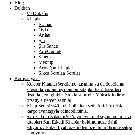
Blog
Dükkân
Ve Dükkân
Kitaplar
Roman
Öykü
Anlatı
Şiir
Şiir Sanatı
Anı/Günlük
Sinema
Mektup
Armağan Kitaplar
Sıkça Sorulan Sorular
Kampanyalar
Kelepir Kitaplar
Sergileme, taşınma ya da depolama
sırasında yıpranmış olan bu kitaplar hafif hasarları
dışında yeni gibidir. Stokla sınırlıdır. Yüksek indirim
fırsatıyla hemen satın al!
Kitap Setleri
%40 indirimli kitap setlerimizi ücretsiz
kargo avantajıyla edinebilirsiniz.
Sarı Etiketli Kitaplar
Ve Yayınevi koleksiyonundan bazı
kitapları Sarı Etketli Kitaplar bölümümüze dahil
ediyoruz. Etiket fiyatı üzerinden özel bir indirimle satışa
sunuyoruz.