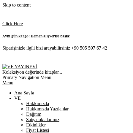
Skip to content
Click Here
Aynı gün kargo! Hemen alışverişe başla!
Siparişinizle ilgili bizi arayabilirsiniz +90 505 597 67 42
VE
Koleksiyon değerinde kitaplar...
YAYINEVI
Primary Navigation Menu
Menu
Ana Sayfa
VE
Hakkımızda
Hakkımızda Yazılanlar
Dağıtım
Satış noktalarımız
Etkinlikler
Fiyat Listesi