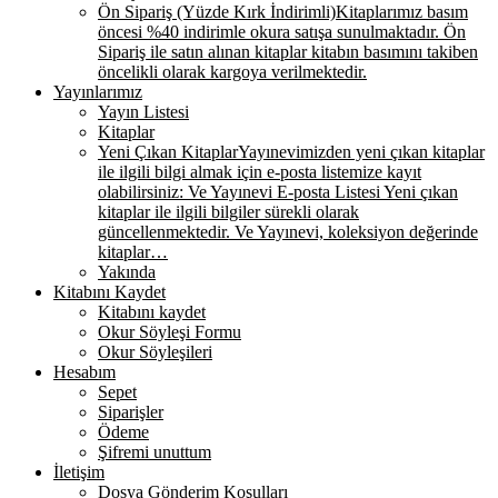
Ön Sipariş (Yüzde Kırk İndirimli)
Kitaplarımız basım
öncesi %40 indirimle okura satışa sunulmaktadır. Ön
Sipariş ile satın alınan kitaplar kitabın basımını takiben
öncelikli olarak kargoya verilmektedir.
Yayınlarımız
Yayın Listesi
Kitaplar
Yeni Çıkan Kitaplar
Yayınevimizden yeni çıkan kitaplar
ile ilgili bilgi almak için e-posta listemize kayıt
olabilirsiniz: Ve Yayınevi E-posta Listesi Yeni çıkan
kitaplar ile ilgili bilgiler sürekli olarak
güncellenmektedir. Ve Yayınevi, koleksiyon değerinde
kitaplar…
Yakında
Kitabını Kaydet
Kitabını kaydet
Okur Söyleşi Formu
Okur Söyleşileri
Hesabım
Sepet
Siparişler
Ödeme
Şifremi unuttum
İletişim
Dosya Gönderim Koşulları